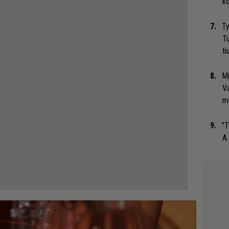
ko
Ty
Tu
ti
Mi
Va
me
”T
A.