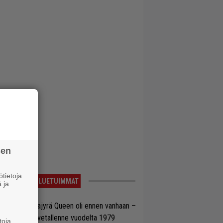
sen
tietoja
LUETUIMMAT
 ja
llainen keikkajyrä Queen oli ennen vanhaan –
tso tulinen livetallenne vuodelta 1979
toja