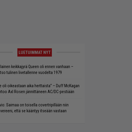
LUETUIMMAT NYT
llainen keikkajyrä Queen oli ennen vanhaan –
tso tulinen livetallenne vuodelta 1979
e oli oikeastaan aika herttaista” – Duff McKagan
rtoo Axl Rosen jännittäneen AC/DC-pestiään
vio: Saimaa on toisella covertripillään niin
vereeni, että se kääntyy itseään vastaan