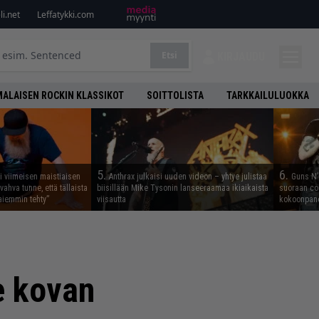
i.net
Leffatykki.com
Etsi
KIRJAUDU
ALAISEN ROCKIN KLASSIKOT
SOITTOLISTA
TARKKAILULUOKKA
5.
6.
i viimeisen maistiaisen
Anthrax julkaisi uuden videon – yhtye julistaa
Guns N’ 
vahva tunne, että tällaista
biisillään Mike Tysonin lanseeraamaa ikiaikaista
suoraan co
iemmin tehty”
viisautta
kokoonpano
e kovan