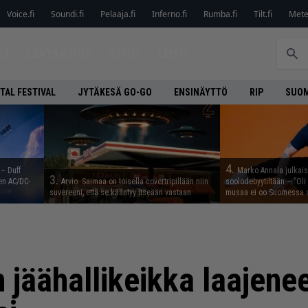
Voice.fi
Soundi.fi
Pelaaja.fi
Inferno.fi
Rumba.fi
Tilt.fi
Metel
ET
LEVYARVIOT
JUTUT
LEHTI
TAL FESTIVAL
JYTÄKESÄ GO-GO
ENSINÄYTTÖ
RIP
SUOM
4.
 – Duff
Marko Annala julkais
3.
en AC/DC-
Arvio: Saimaa on toisella covertripillään niin
soolodebyytiltään – ”Oli 
suvereeni, että se kääntyy itseään vastaan
musaa ei oo Suomessa a
n jäähallikeikka laajene