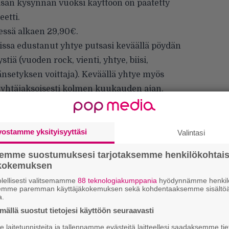
isan kysynnän vuoksi käyttöön on päätetty
eetti.
essä alkaen 29,90€.
ssa edustanut yhtye putsasi keväällä pöydän
ä (vuoden rock, vienti, yhtye, biisi,
änsetyksen voittaja). Keväällä yhtye myös
a yhtäjaksoisesti kolmen kuukauden ajan.
ä on yli 20 festarikeikkaa ja syksyllä yhtye
le headline-kiertueelle.
vostamme yksityisyyttäsi
Valintasi
semme suostumuksesi tarjotaksemme henkilökohtai
ökokemuksen
lellisesti valitsemamme
88 teknologiakumppania
hyödynnämme henkilö
semme paremman käyttäjäkokemuksen sekä kohdentaaksemme sisältöä
a.
ällä suostut tietojesi käyttöön seuraavasti
Tä
ka
laitetunnisteita ja tallennamme evästeitä laitteellesi saadaksemme tie