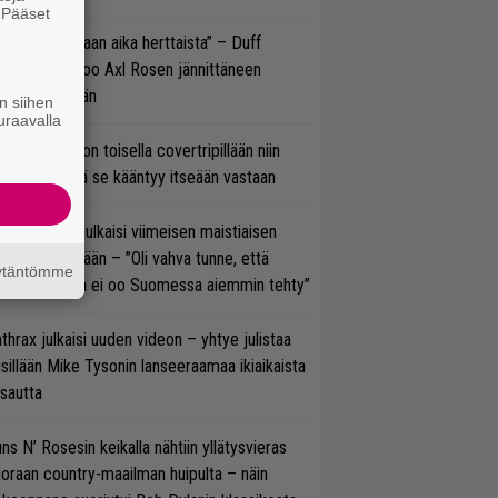
. Pääset
e
e oli oikeastaan aika herttaista” – Duff
cKagan kertoo Axl Rosen jännittäneen
C/DC-pestiään
n siihen
uraavalla
vio: Saimaa on toisella covertripillään niin
vereeni, että se kääntyy itseään vastaan
rko Annala julkaisi viimeisen maistiaisen
olodebyytiltään – ”Oli vahva tunne, että
äytäntömme
llaista musaa ei oo Suomessa aiemmin tehty”
thrax julkaisi uuden videon – yhtye julistaa
isillään Mike Tysonin lanseeraamaa ikiaikaista
isautta
ns N’ Rosesin keikalla nähtiin yllätysvieras
oraan country-maailman huipulta – näin