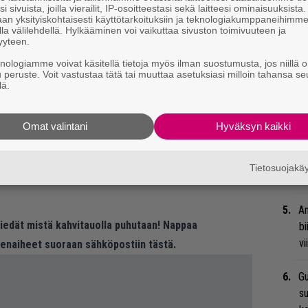
i sivuista, joilla vierailit, IP-osoitteestasi sekä laitteesi ominaisuuksista
an yksityiskohtaisesti käyttötarkoituksiin ja teknologiakumppaneihimm
”S
la välilehdellä. Hylkääminen voi vaikuttaa sivuston toimivuuteen ja
yyteen.
M
A
knologiamme voivat käsitellä tietoja myös ilman suostumusta, jos niillä o
u peruste. Voit vastustaa tätä tai muuttaa asetuksiasi milloin tahansa se
lä.
Ar
su
Omat valintani
Hyväksyn kaikki
Ma
so
Tietosuojak
tä
es of the Sick & Dangerous
-albumi
ilmestyi
An
 tiedät mistä kahvitauolla puhutaan! Nappaa
bi
vi
eenaiheet suoraan sähköpostiin tästä.
Gu
su