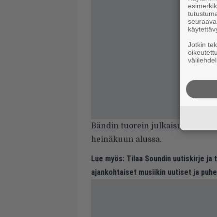
esimerkiks
tutustuma
seuraaval
käytettäv
Jotkin te
oikeutett
välilehdel
Bändin tuorein julkaisu,
Lifestyl
heinäkuun alussa.
Lue myös:
Tilaa Soundin uutiskirje ja
ajankohtaiset musiikin uutiset ja puh