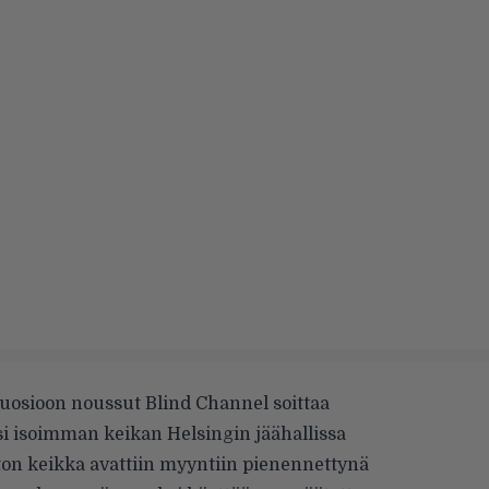
osioon noussut Blind Channel soittaa
si isoimman keikan Helsingin jäähallissa
aton keikka
avattiin myyntiin
pienennettynä