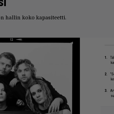
si
n hallin koko kapasiteetti.
Tä
ka
”S
ke
Ar
su