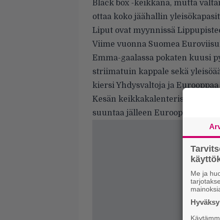
Black box -keikkana, mutta valta
ottaa koko jäähallin yleisökapasit
Liput ovat myynnissä Lippupiste
Viime vuonna Suomea Euroviisui
Emma-gaalassa pokaten kuusi pysti
striimatuin kappale sekä yleisöä
kiersi Yhdysvaltoja ja Eurooppa
Kesän keikkakalenterissa yhtyeell
suuntaa jälleen Eurooppaan omal
Ar
Tarvit
käytt
Me ja huo
tarjotak
mainoksi
Hyväksym
Käytämme 