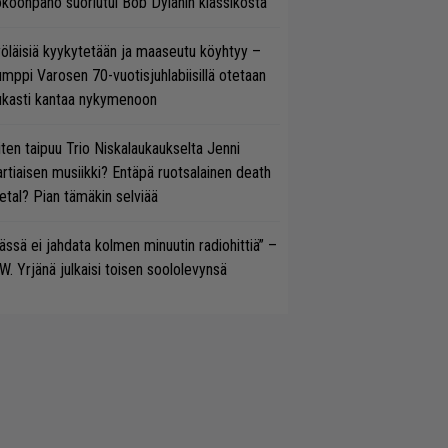
koonpano suoriutui Bob Dylanin klassikosta
öläisiä kyykytetään ja maaseutu köyhtyy –
mppi Varosen 70-vuotisjuhlabiisillä otetaan
ukasti kantaa nykymenoon
ten taipuu Trio Niskalaukaukselta Jenni
rtiaisen musiikki? Entäpä ruotsalainen death
tal? Pian tämäkin selviää
ässä ei jahdata kolmen minuutin radiohittiä” –
W. Yrjänä julkaisi toisen soololevynsä