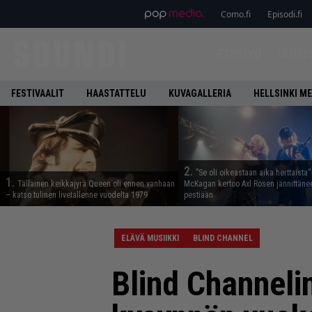
Como.fi
Episodi.fi
ETUSIVU
UUTIS
FESTIVAALIT
HAASTATTELU
KUVAGALLERIA
HELLSINKI ME
2.
”Se oli oikeastaan aika herttaista”
1.
Tällainen keikkajyrä Queen oli ennen vanhaan
McKagan kertoo Axl Rosen jännittäne
– katso tulinen livetallenne vuodelta 1979
pestiään
ELÄVÄ MUSIIKKI
BLIND CHANNEL
Blind Channeli