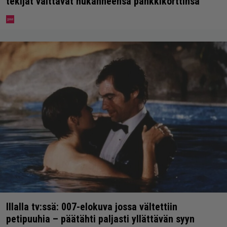
tekijät väittävät hukanneensa pankkikorttinsa
Illalla tv:ssä: 007-elokuva jossa vältettiin
petipuuhia – päätähti paljasti yllättävän syyn