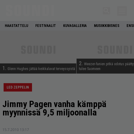
HAASTATTELU
FESTIVAALIT
KUVAGALLERIA
MUSIIKKIBISNES
ENS
2.
Weezer-fanien pitkä odotus päätty
1.
Glenn Hughes jättää keikkalavat terveyssyistä
tulee Suomeen
LED ZEPPELIN
Jimmy Pagen vanha kämppä
myynnissä 9,5 miljoonalla
15.7.2010 13:17