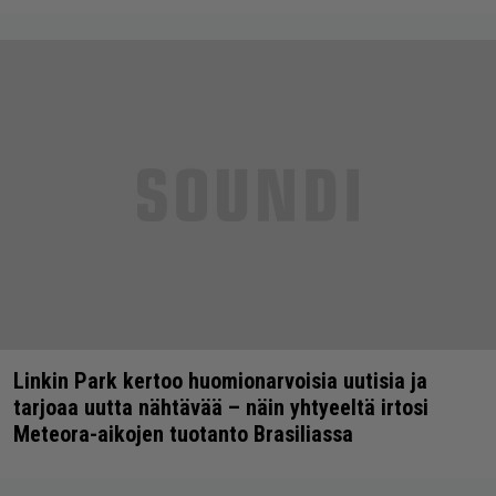
Linkin Park kertoo huomionarvoisia uutisia ja
tarjoaa uutta nähtävää – näin yhtyeeltä irtosi
Meteora-aikojen tuotanto Brasiliassa