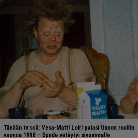
Tänään tv:ssä: Vesa-Matti Loiri palasi Uunon rooliin
vuonna 1998 – Spede vetäytyi sivummalle