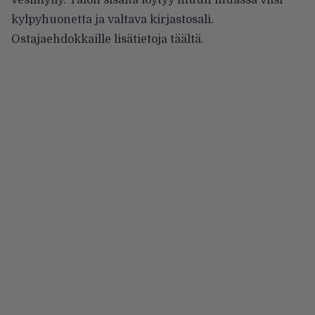
vesimylly. Talon sisältä löytyy muun muassa viisi
kylpyhuonetta ja valtava kirjastosali.
Ostajaehdokkaille lisätietoja
täältä
.