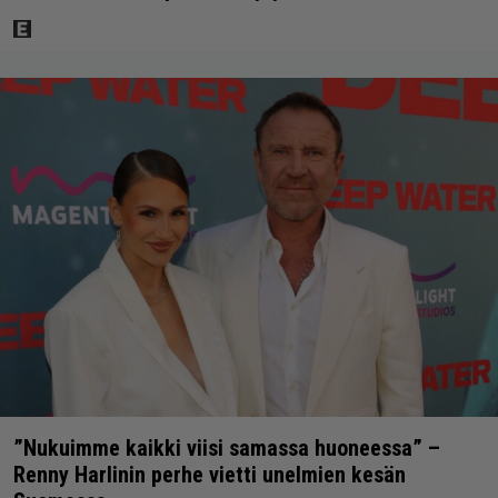
”Nukuimme kaikki viisi samassa huoneessa” –
Renny Harlinin perhe vietti unelmien kesän