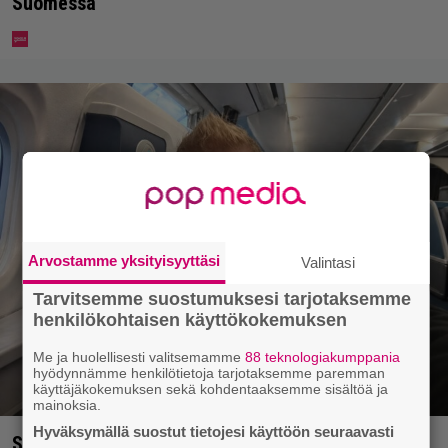
Suomessa
Arvostamme yksityisyyttäsi
Valintasi
Tarvitsemme suostumuksesi tarjotaksemme
henkilökohtaisen käyttökokemuksen
Me ja huolellisesti valitsemamme
88 teknologiakumppania
hyödynnämme henkilötietoja tarjotaksemme paremman
käyttäjäkokemuksen sekä kohdentaaksemme sisältöä ja
mainoksia.
Hyväksymällä suostut tietojesi käyttöön seuraavasti
Sampo Kaulanen sai oudon tulehduksen – makaa