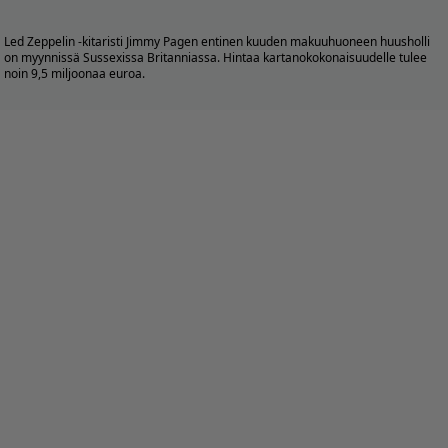
Led Zeppelin -kitaristi Jimmy Pagen entinen kuuden makuuhuoneen huusholli
on myynnissä Sussexissa Britanniassa. Hintaa kartanokokonaisuudelle tulee
noin 9,5 miljoonaa euroa.