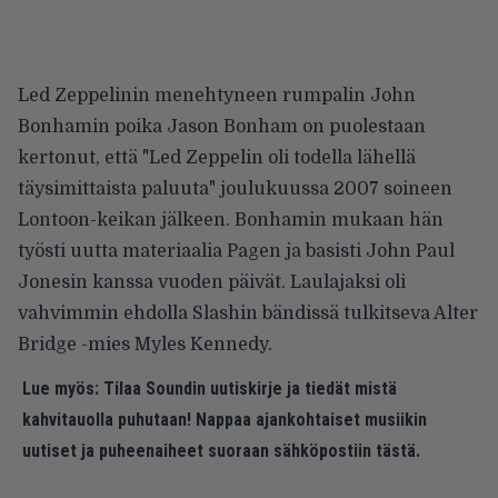
Led Zeppelinin menehtyneen rumpalin John
Bonhamin poika Jason Bonham on puolestaan
kertonut, että "Led Zeppelin oli todella lähellä
täysimittaista paluuta" joulukuussa 2007 soineen
Lontoon-keikan jälkeen. Bonhamin mukaan hän
työsti uutta materiaalia Pagen ja basisti John Paul
Jonesin kanssa vuoden päivät. Laulajaksi oli
vahvimmin ehdolla Slashin bändissä tulkitseva Alter
Bridge -mies Myles Kennedy.
Lue myös:
Tilaa Soundin uutiskirje ja tiedät mistä
kahvitauolla puhutaan! Nappaa ajankohtaiset musiikin
uutiset ja puheenaiheet suoraan sähköpostiin tästä.