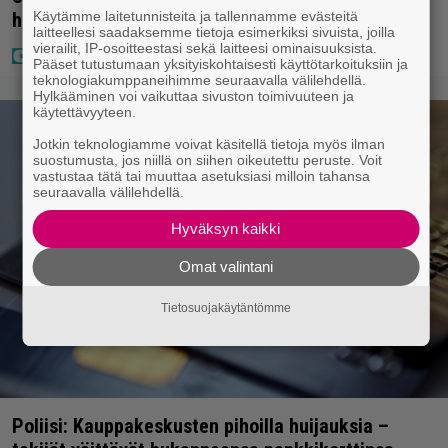
Käytämme laitetunnisteita ja tallennamme evästeitä
hoitolaitteessa nytkähdellen
laitteellesi saadaksemme tietoja esimerkiksi sivuista, joilla
vierailit, IP-osoitteestasi sekä laitteesi ominaisuuksista.
Pääset tutustumaan yksityiskohtaisesti käyttötarkoituksiin ja
teknologiakumppaneihimme seuraavalla välilehdellä.
Hylkääminen voi vaikuttaa sivuston toimivuuteen ja
käytettävyyteen.
Jotkin teknologiamme voivat käsitellä tietoja myös ilman
suostumusta, jos niillä on siihen oikeutettu peruste. Voit
vastustaa tätä tai muuttaa asetuksiasi milloin tahansa
seuraavalla välilehdellä.
Hyväksyn kaikki
Omat valintani
Tietosuojakäytäntömme
Poliisi: Kauppakeskusten pihoilla huijauksia –