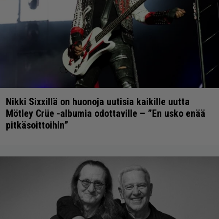
Nikki Sixxillä on huonoja uutisia kaikille uutta
Mötley Crüe -albumia odottaville – ”En usko enää
pitkäsoittoihin”