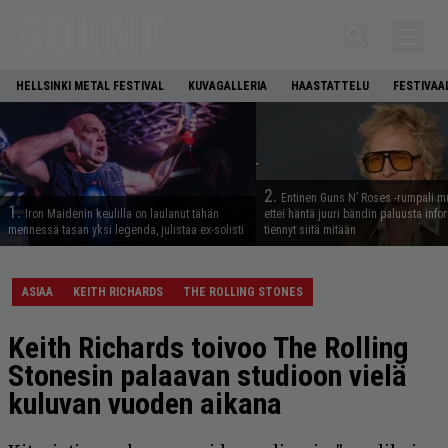
HELLSINKI METAL FESTIVAL
KUVAGALLERIA
HAASTATTELU
FESTIVAA
2.
Entinen Guns N’ Roses -rumpali mu
1.
Iron Maidenin keulilla on laulanut tähän
ettei häntä juuri bändin paluusta info
mennessä tasan yksi legenda, julistaa ex-solisti
tiennyt siitä mitään
ASIAA
KEITH RICHARDS
THE ROLLING STONES
Keith Richards toivoo The Rolling
Stonesin palaavan studioon vielä
kuluvan vuoden aikana