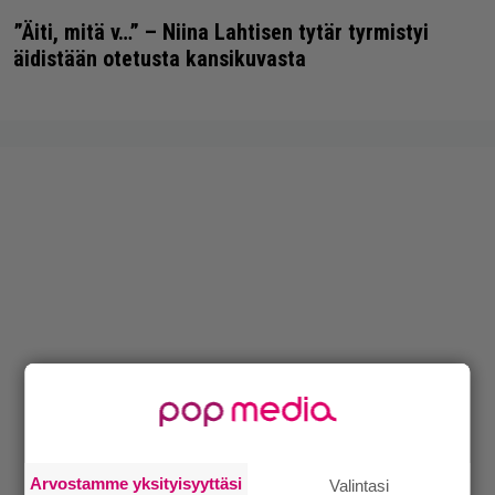
”Äiti, mitä v…” – Niina Lahtisen tytär tyrmistyi
äidistään otetusta kansikuvasta
Arvostamme yksityisyyttäsi
Valintasi