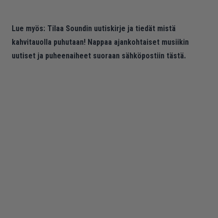
Lue myös:
Tilaa Soundin uutiskirje ja tiedät mistä
kahvitauolla puhutaan! Nappaa ajankohtaiset musiikin
uutiset ja puheenaiheet suoraan sähköpostiin tästä.