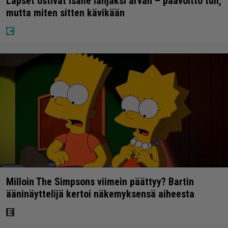
Lapset ostivat isälle lahjaksi arvan – päävoitto tuli,
mutta miten sitten kävikään
Milloin The Simpsons viimein päättyy? Bartin
ääninäyttelijä kertoi näkemyksensä aiheesta