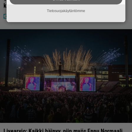
kertoo nyt kaiken
Tietosuojakäytäntömme
Livearvio: Kaikki häipyy, niin myös Eppu Normaali