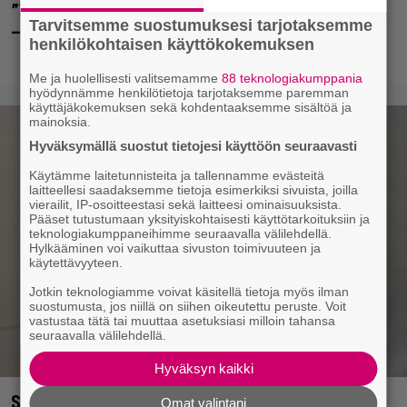
”Tavallista suurempia pakkauksia myös perheille”
Tarvitsemme suostumuksesi tarjotaksemme
– tänne aukee Suomen toinen Prisma Tukku
henkilökohtaisen käyttökokemuksen
Me ja huolellisesti valitsemamme
88 teknologiakumppania
hyödynnämme henkilötietoja tarjotaksemme paremman
käyttäjäkokemuksen sekä kohdentaaksemme sisältöä ja
mainoksia.
Hyväksymällä suostut tietojesi käyttöön seuraavasti
Käytämme laitetunnisteita ja tallennamme evästeitä
laitteellesi saadaksemme tietoja esimerkiksi sivuista, joilla
vierailit, IP-osoitteestasi sekä laitteesi ominaisuuksista.
Pääset tutustumaan yksityiskohtaisesti käyttötarkoituksiin ja
teknologiakumppaneihimme seuraavalla välilehdellä.
Hylkääminen voi vaikuttaa sivuston toimivuuteen ja
käytettävyyteen.
Jotkin teknologiamme voivat käsitellä tietoja myös ilman
suostumusta, jos niillä on siihen oikeutettu peruste. Voit
vastustaa tätä tai muuttaa asetuksiasi milloin tahansa
seuraavalla välilehdellä.
Hyväksyn kaikki
Seiska: Joel Harkimo ja Kastanja Rauhala – Joel
Omat valintani