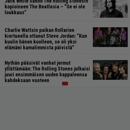
Jack White sanoo The Rolling Stonesin
kopioineen The Beatlesia – ”Se ei ole
loukkaus”
Charlie Wattsin paikan Rollarien
kiertueella ottanut Steve Jordan: ”Kun
kuulin hänen kuolleen, se oli yksi
elämäni kamalimmista päivistä”
Nythän pääsivät vanhat jermut
yllättämään: The Rolling Stones julkaisi
juuri ensimmäisen uuden kappaleensa
kahdeksaan vuoteen