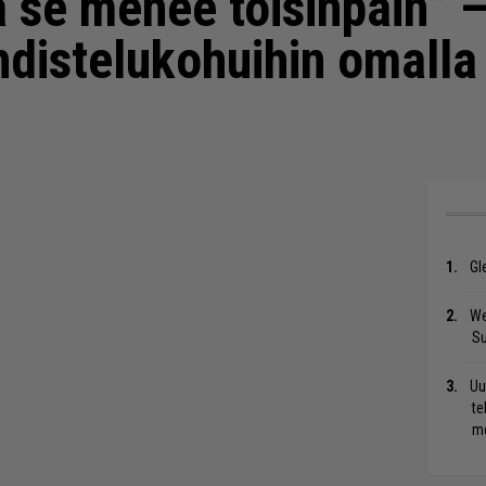
ä se menee toisinpäin” 
distelukohuihin omalla 
Gl
We
S
Uu
te
me