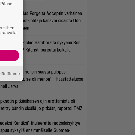
. Pääset
e
in sujuu Tobias Forgelta Acceptin varhainen
otanto – Ghost-johtaja kanavoi sisäistä Udo
rkschneideriaan
n siihen
uraavalla
ten sujuvat Richie Samboralta nykyään Bon
vi -hommat? Kitaristi pureutui keikalla
nhaan hittiin
un Gene Simmonsin suusta pulppusi
äytäntömme
rioksennusta, se oli menoa” – haastattelussa
neli Jarva
ipknotin pitkäaikaisen dj:n erottamista oli
etitty bändin sisällä jo pitkään, raportoi TMZ
udeksi Kentiksi” tituleerattu ruotsalaisyhtye
aapuu syksyllä ensimmäiselle Suomen-