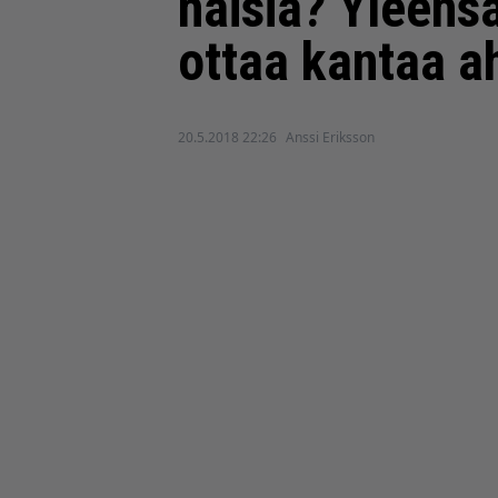
naisia? Yleens
ottaa kantaa ah
20.5.2018 22:26
Anssi Eriksson