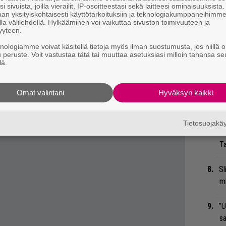
i sivuista, joilla vierailit, IP-osoitteestasi sekä laitteesi ominaisuuksista
an yksityiskohtaisesti käyttötarkoituksiin ja teknologiakumppaneihimm
Nä
la välilehdellä. Hylkääminen voi vaikuttaa sivuston toimivuuteen ja
nian työväenpuolueen puheenjohtaja
Jeremy
yyteen.
tu
yn ei ole sosialisti. Hän on kommunisti”,
Di
knologiamme voivat käsitellä tietoja myös ilman suostumusta, jos niillä o
a suoraan kotimaansa mahdolliselle
u peruste. Voit vastustaa tätä tai muuttaa asetuksiasi milloin tahansa se
lä.
 rehellinen asiasta ja katso kuinka monta
Mi
n olet muuttamassa Downing Streetille väärin
Jo
Omat valintani
Hyväksyn kaikki
va
 tiedät mistä kahvitauolla puhutaan! Nappaa
”K
Tietosuojak
eenaiheet suoraan sähköpostiin tästä.
ve
Ta
Sl
mi
”U
s