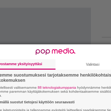
Uu
Va
ry
vostamme yksityisyyttäsi
Valintasi
Gl
semme suostumuksesi tarjotaksemme henkilökohtai
ökokemuksen
We
lellisesti valitsemamme
88 teknologiakumppania
hyödynnämme henkilö
semme paremman käyttäjäkokemuksen sekä kohdentaaksemme sisältöä
t
a.
ällä suostut tietojesi käyttöön seuraavasti
Bl
ja
laitetunnisteita ja tallennamme evästeitä laitteellesi saadaksemme tie