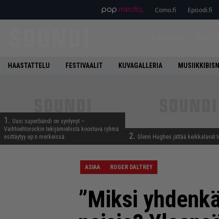
Como.fi
Episodi.fi
ETUSIVU
UUTIS
HAASTATTELU
FESTIVAALIT
KUVAGALLERIA
MUSIIKKIBIS
1.
Uusi superbändi on syntynyt –
Vaihtoehtorockin tekijämiehistä koostuva ryhmä
2.
esittäytyy ep:n merkeissä
Glenn Hughes jättää keikkalavat t
ASIAA
ROGER DALTREY
”Miksi yhdenkää