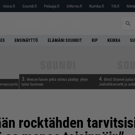
Voice.fi
Soundi.fi
Pelaaja.fi
Inferno.fi
Rumba.fi
Tilt.fi
Metel
ET
LEVYARVIOT
JUTUT
LEHTI
NES
ENSINÄYTTÖ
ELÄMÄNI SOUNDIT
RIP
KEIKKA
SU
3.
4.
Weezer-fanien pitkä odotus päättyy: yhtye
Blind Channel palaa 
erveyssyistä
tulee Suomeen
Jäähallikonsertti ja uut
n rocktähden tarvitsisi