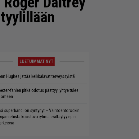
– Roger Daltrey
tyylillään
LUETUIMMAT NYT
enn Hughes jättää keikkalavat terveyssyistä
ezer-fanien pitkä odotus päättyy: yhtye tulee
uomeen
si superbändi on syntynyt – Vaihtoehtorockin
kijämiehistä koostuva ryhmä esittäytyy ep:n
rkeissä