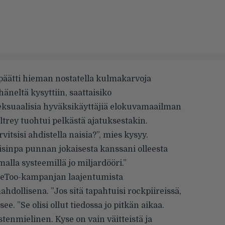
päätti hieman nostatella kulmakarvoja
äneltä kysyttiin, saattaisiko
eksuaalisia hyväksikäyttäjiä elokuvamaailman
ltrey tuohtui pelkästä ajatuksestakin.
tsisi ahdistella naisia?”, mies kysyy.
isinpa punnan jokaisesta kanssani olleesta
alla systeemillä jo miljardööri.”
MeToo-kampanjan laajentumista
ollisena. ”Jos sitä tapahtuisi rockpiireissä,
see. ”Se olisi ollut tiedossa jo pitkän aikaa.
tenmielinen. Kyse on vain väitteistä ja