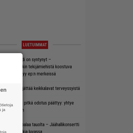
LUETUIMMAT
si superbändi on syntynyt –
ihtoehtorockin tekijämiehistä koostuva
hmä esittäytyy ep:n merkeissä
enn Hughes jättää keikkalavat terveyssyistä
sen
ezer-fanien pitkä odotus päättyy: yhtye
tietoja
 ja
ulee Suomeen
ind Channel palaa tauolta – Jäähallikonsertti
 uutta musiikkia luvassa
toja