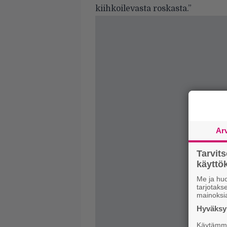
kiihkoilevasta roskasta.”
Ar
Tarvit
käytt
Me ja huo
tarjotak
mainoksi
Hyväksym
Käytämme 