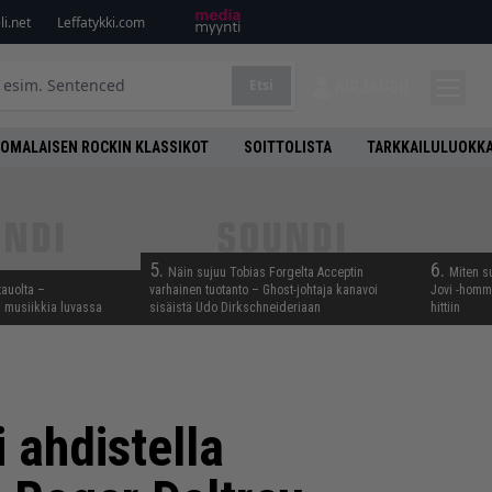
i.net
Leffatykki.com
Etsi
KIRJAUDU
OMALAISEN ROCKIN KLASSIKOT
SOITTOLISTA
TARKKAILULUOKK
5.
6.
Näin sujuu Tobias Forgelta Acceptin
Miten s
tauolta –
varhainen tuotanto – Ghost-johtaja kanavoi
Jovi -homma
ta musiikkia luvassa
sisäistä Udo Dirkschneideriaan
hittiin
 ahdistella