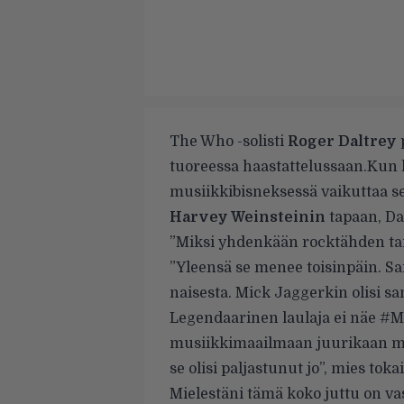
The Who -solisti
Roger Daltrey
tuoreessa
haastattelussaan
.
Kun h
musiikkibisneksessä vaikuttaa s
Harvey Weinsteinin
tapaan, Da
”Miksi yhdenkään rocktähden tarvi
”Yleensä se menee toisinpäin. Sa
naisesta. Mick Jaggerkin olisi sam
Legendaarinen laulaja ei näe #
musiikkimaailmaan juurikaan mahd
se olisi paljastunut jo”, mies tokai
Mielestäni tämä koko juttu on vas