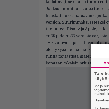
kellottava), sekään ei tunnu riitt
Jackson nimittäin sanoo
tuorees
haastattelussa haluavansa julkai
version. Suurimmaksi esteeksi 
tuottaneet Disney ja Apple, jot
enää pidempää versiota sarjasta.
”He sanovat – ja saattavat olla my
ole nykyään enää markkinoita. Mut
tuntia fantastista materiaalia, j
Ar
laitetaan takaisin arkistoihin pö
Tarvit
käytt
Me ja huo
tarjotak
mainoksi
Hyväksym
Käytämme 