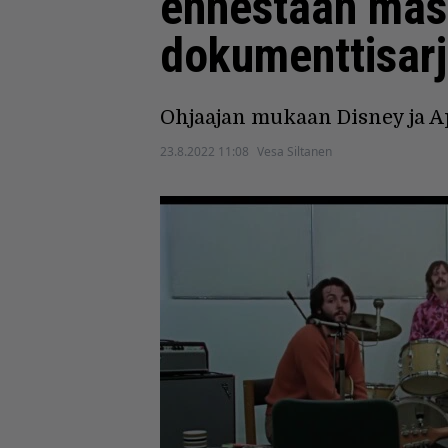
ennestään mass
dokumenttisar
Ohjaajan mukaan Disney ja Ap
23.8.2022 11:08
Vesa Siltanen