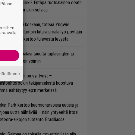
rtiaisen musiikki? Entäpä ruotsalainen death
. Pääset
e
tal? Pian tämäkin selviää
 on nyt tai ei koskaan, toteaa Yngwie
n siihen
lmsteen – Ruotsin kitarajumala lyö pöytään
uraavalla
den biisin ja kertoo tulevasta levystä
ind Channel palasi tauolta tuplasinglen ja
yttävän videon voimin
äytäntömme
si superbändi on syntynyt –
ihtoehtorockin tekijämiehistä koostuva
hmä esittäytyy ep:n merkeissä
nkin Park kertoo huomionarvoisia uutisia ja
rjoaa uutta nähtävää – näin yhtyeeltä irtosi
teora-aikojen tuotanto Brasiliassa
vio: Saimaa on toisella covertripillään niin