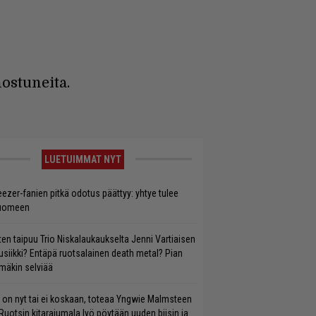
ostuneita.
LUETUIMMAT NYT
ezer-fanien pitkä odotus päättyy: yhtye tulee
uomeen
ten taipuu Trio Niskalaukaukselta Jenni Vartiaisen
siikki? Entäpä ruotsalainen death metal? Pian
mäkin selviää
 on nyt tai ei koskaan, toteaa Yngwie Malmsteen
Ruotsin kitarajumala lyö pöytään uuden biisin ja