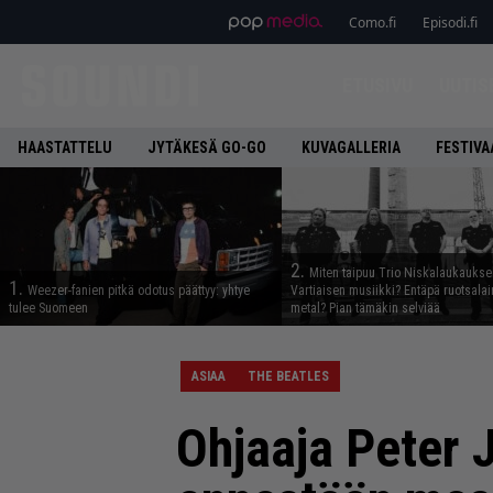
Como.fi
Episodi.fi
ETUSIVU
UUTIS
HAASTATTELU
JYTÄKESÄ GO-GO
KUVAGALLERIA
FESTIVA
2.
Miten taipuu Trio Niskalaukaukse
1.
Weezer-fanien pitkä odotus päättyy: yhtye
Vartiaisen musiikki? Entäpä ruotsala
tulee Suomeen
metal? Pian tämäkin selviää
ASIAA
THE BEATLES
Ohjaaja Peter J