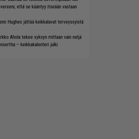
vereeni, että se kääntyy itseään vastaan
enn Hughes jättää keikkalavat terveyssyistä
rkko Ahola tekee syksyn mittaan vain neljä
nserttia – keikkakalenteri julki