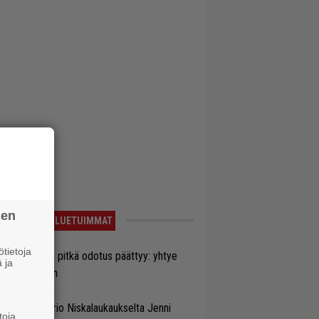
sen
LUETUIMMAT
tietoja
ezer-fanien pitkä odotus päättyy: yhtye
 ja
ulee Suomeen
ten taipuu Trio Niskalaukaukselta Jenni
toja