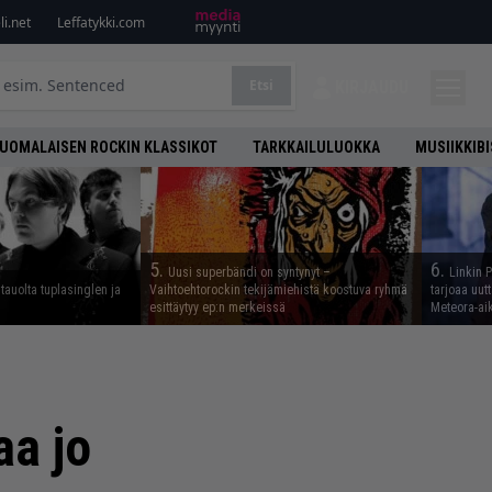
i.net
Leffatykki.com
Etsi
KIRJAUDU
UOMALAISEN ROCKIN KLASSIKOT
TARKKAILULUOKKA
MUSIIKKIB
5.
6.
Uusi superbändi on syntynyt –
Linkin 
tauolta tuplasinglen ja
Vaihtoehtorockin tekijämiehistä koostuva ryhmä
tarjoaa uut
esittäytyy ep:n merkeissä
Meteora-aik
aa jo