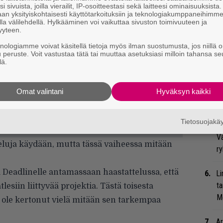
Va
i sivuista, joilla vierailit, IP-osoitteestasi sekä laitteesi ominaisuuksista
an yksityiskohtaisesti käyttötarkoituksiin ja teknologiakumppaneihimm
me
la välilehdellä. Hylkääminen voi vaikuttaa sivuston toimivuuteen ja
yyteen.
Se
knologiamme voivat käsitellä tietoja myös ilman suostumusta, jos niillä o
Ma
u peruste. Voit vastustaa tätä tai muuttaa asetuksiasi milloin tahansa se
lä.
uu
Bl
Omat valintani
Hyväksyn kaikki
nä
Tietosuojak
Uu
Va
teluja käydään, mutta tässä vaiheessa mitään
ry
ä
Deadlinelle antamassaan haastattelussa, että
Li
ta
esiin liittyvää projektia. Tästä toisesta
Me
n ole kertonut vielä mitään sen tarkempaa
Ar