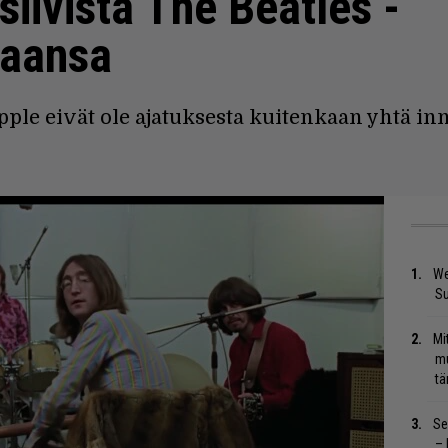
iivista The Beatles -
jaansa
ple eivät ole ajatuksesta kuitenkaan yhtä inn
We
S
Mi
mu
tä
Se
– 