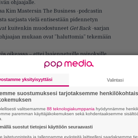
ävän ohjaajalle.
sa Kim Mastersin The Business -podcastin
sta sarjasta vielä entisestään pidennetyn
ovat kuitenkin muodostuneet
Get Back
-sarjan
ka ohjaajan mukaan ovat ”haluttomia” tekemään
ös oikeassa – ettei laajennetuille painoksille
ta tiedän, että on ainakin viisi tai kuusi
ota me emme käyttäneet, enkä halua, että ne
vostamme yksityisyyttäsi
lyttymään taas 50 vuodeksi”, Jackson toteaa.
Valintasi
semme suostumuksesi tarjotaksemme henkilökohtai
ökokemuksen
lellisesti valitsemamme
88 teknologiakumppania
hyödynnämme henkilö
We
semme paremman käyttäjäkokemuksen sekä kohdentaaksemme sisältöä
t
a.
ällä suostut tietojesi käyttöön seuraavasti
Mi
laitetunnisteita ja tallennamme evästeitä laitteellesi saadaksemme tie