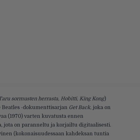
Taru sormusten herrasta
,
Hobitti
,
King Kong
)
he Beatles -dokumenttisarjan
Get Back
, joka on
aa (1970) varten kuvatusta ennen
jota on paranneltu ja korjailtu digitaalisesti.
iivinen (kokonaisuudessaan kahdeksan tuntia