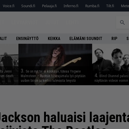
Voice.fi
Soundi.fi
Pelaaja.fi
Inferno.fi
Rumba.fi
Tilt.fi
Metel
ET
LEVYARVIOT
JUTUT
LEHTI
ALIT
ENSINÄYTTÖ
KEIKKA
ELÄMÄNI SOUNDIT
RIP
S
3.
lta Jenni
Se on nyt tai ei koskaan, toteaa Yngwie
4.
inen death
Malmsteen – Ruotsin kitarajumala lyö pöytään
Blind Channel palasi 
uuden biisin ja kertoo tulevasta levystä
näyttävän videon voimin
ackson haluaisi laajent