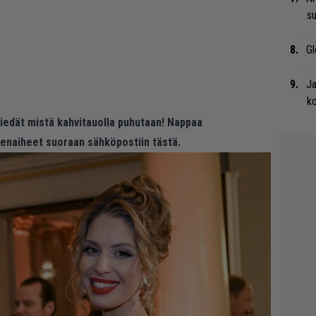
su
Gl
Ja
ko
 tiedät mistä kahvitauolla puhutaan! Nappaa
eenaiheet suoraan sähköpostiin tästä.