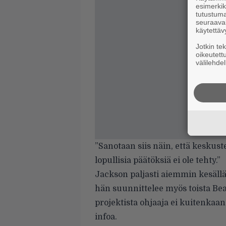
esimerkiks
tutustuma
seuraaval
käytettäv
Jotkin te
oikeutett
välilehdel
”Sanotaan siis näin, että keskus
lopullisia päätöksiä ei ole tehty.”
Jackson
paljasti aiemmin kesäll
hän suunnittelee myös toista Beatl
projektista ohjaaja ei kuitenkaa
infoa.