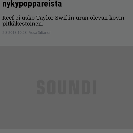
nykypoppareista
Keef ei usko Taylor Swiftin uran olevan kovin
pitkäkestoinen.
2.3.2018 10:23
Vesa Siltanen