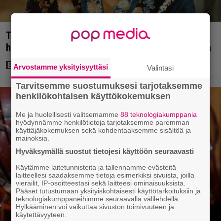
Tänän tv:ssä: Esko Salminen ja Satu Silvo tekevät
hienot pääroolit vuoden 1984 menestyselokuvassa
Arvostamme yksityisyyttäsi
Valintasi
Tarvitsemme suostumuksesi tarjotaksemme
henkilökohtaisen käyttökokemuksen
Me ja huolellisesti valitsemamme
88 teknologiakumppania
hyödynnämme henkilötietoja tarjotaksemme paremman
käyttäjäkokemuksen sekä kohdentaaksemme sisältöä ja
mainoksia.
Hyväksymällä suostut tietojesi käyttöön seuraavasti
Käytämme laitetunnisteita ja tallennamme evästeitä
laitteellesi saadaksemme tietoja esimerkiksi sivuista, joilla
vierailit, IP-osoitteestasi sekä laitteesi ominaisuuksista.
Pääset tutustumaan yksityiskohtaisesti käyttötarkoituksiin ja
teknologiakumppaneihimme seuraavalla välilehdellä.
Hylkääminen voi vaikuttaa sivuston toimivuuteen ja
käytettävyyteen.