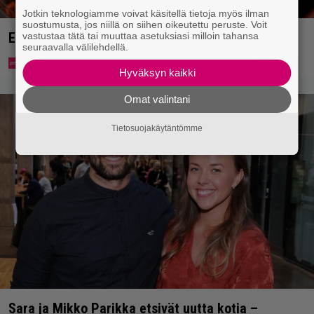
Jotkin teknologiamme voivat käsitellä tietoja myös ilman
suostumusta, jos niillä on siihen oikeutettu peruste. Voit
Eurojackpotista 80 000 euroa Suomeen – tänne
vastustaa tätä tai muuttaa asetuksiasi milloin tahansa
seuraavalla välilehdellä.
Hyväksyn kaikki
Omat valintani
Tietosuojakäytäntömme
Sara ja Mikko Parikka etsivät uutta kotia –