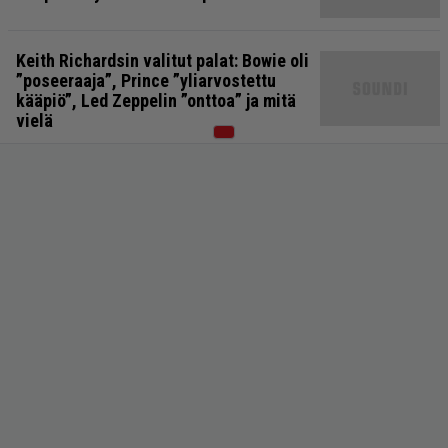
Keith Richardsin valitut palat: Bowie oli
”poseeraaja”, Prince ”yliarvostettu
kääpiö”, Led Zeppelin ”onttoa” ja mitä
vielä