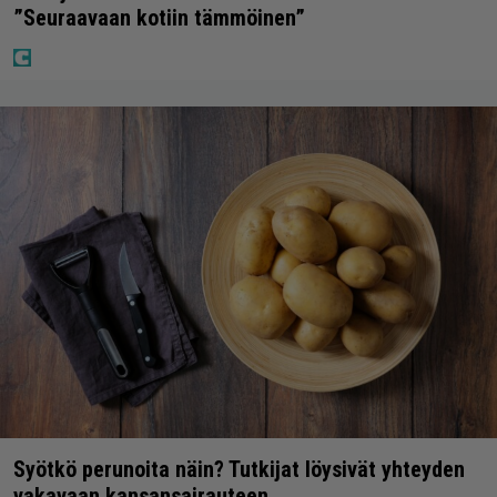
”Seuraavaan kotiin tämmöinen”
Syötkö perunoita näin? Tutkijat löysivät yhteyden
vakavaan kansansairauteen