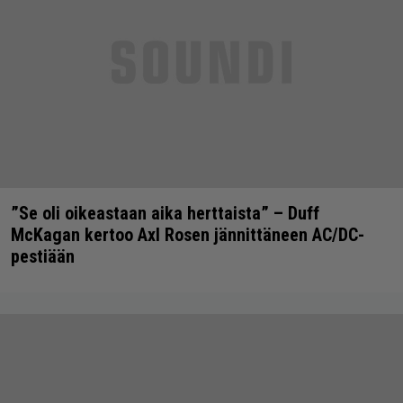
”Se oli oikeastaan aika herttaista” – Duff
McKagan kertoo Axl Rosen jännittäneen AC/DC-
pestiään