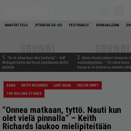
HAASTATTELU
JYTÄKESÄ GO-GO
FESTIVAALIT
KUVAGALLERIA
EN
1.
2.
”Se oli oikeastaan aika herttaista” – Duff
Marko Annala julkaisi viimeisen m
McKagan kertoo Axl Rosen jännittäneen AC/DC-
soolodebyytiltään – ”Oli vahva tunne, e
pestiään
musaa ei oo Suomessa aiemmin tehty
ASIAA
KEITH RICHARDS
LADY GAGA
TAYLOR SWIFT
THE ROLLING STONES
”Onnea matkaan, tyttö. Nauti kun
olet vielä pinnalla” – Keith
Richards laukoo mielipiteitään