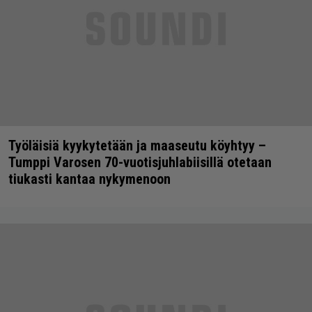
Työläisiä kyykytetään ja maaseutu köyhtyy –
Tumppi Varosen 70-vuotisjuhlabiisillä otetaan
tiukasti kantaa nykymenoon