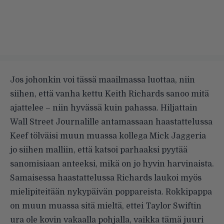
Jos johonkin voi tässä maailmassa luottaa, niin
siihen, että vanha kettu Keith Richards sanoo mitä
ajattelee – niin hyvässä kuin pahassa. Hiljattain
Wall Street Journalille
antamassaan haastattelussa
Keef tölväisi muun muassa kollega Mick Jaggeria
jo siihen malliin, että katsoi parhaaksi
pyytää
sanomisiaan anteeksi
, mikä on jo hyvin harvinaista.
Samaisessa haastattelussa Richards laukoi myös
mielipiteitään nykypäivän poppareista. Rokkipappa
on muun muassa sitä mieltä, ettei Taylor Swiftin
ura ole kovin vakaalla pohjalla, vaikka tämä juuri