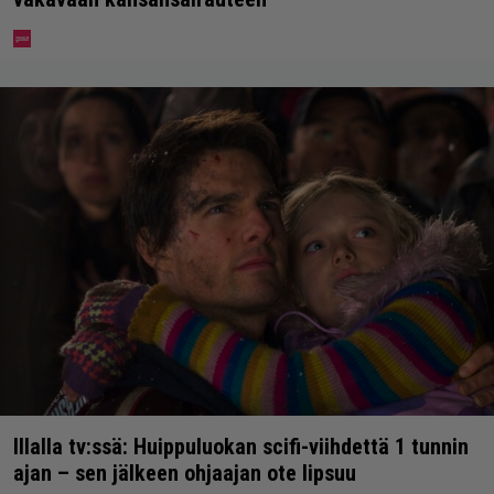
Illalla tv:ssä: Huippuluokan scifi-viihdettä 1 tunnin
ajan – sen jälkeen ohjaajan ote lipsuu