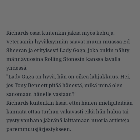
Richards osaa kuitenkin jakaa myös kehuja.
Veteraanin hyväksynnän saavat muun muassa Ed
Sheeran ja erityisesti Lady Gaga, joka onkin nähty
männävuosina Rolling Stonesin kanssa lavalla
yhdessä.
”Lady Gaga on hyvä, hän on oikea lahjakkuus. Hei,
jos Tony Bennett pitää hänestä, mikä minä olen
sanomaan hänelle vastaan?”
Richards kuitenkin lisää, ettei hänen mielipiteitään
kannata ottaa turhan vakavasti eikä hän halua tai
pysty vanhana jääränä laittamaan nuoria artisteja
paremmuusjärjestykseen.