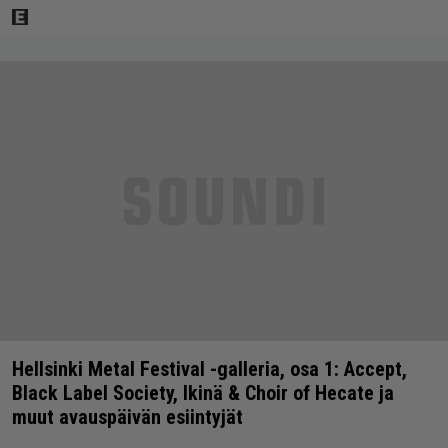
Hellsinki Metal Festival -galleria, osa 1: Accept,
Black Label Society, Ikinä & Choir of Hecate ja
muut avauspäivän esiintyjät