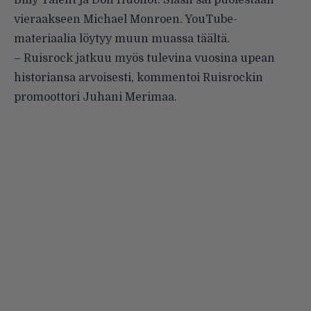
Billy Talent ja Don Huonot. Slash sai puolestaan
vieraakseen Michael Monroen. YouTube-
materiaalia löytyy muun muassa
täältä
.
– Ruisrock jatkuu myös tulevina vuosina upean
historiansa arvoisesti, kommentoi Ruisrockin
promoottori Juhani Merimaa.