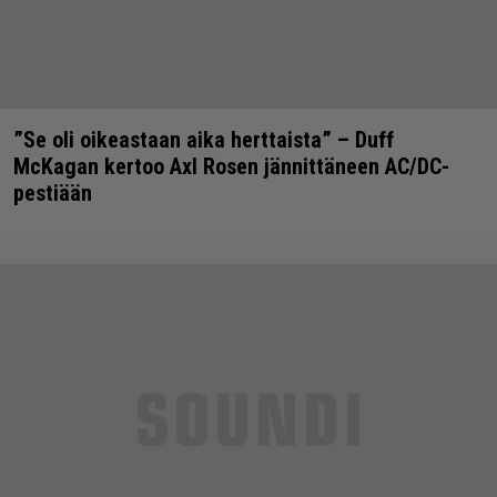
”Se oli oikeastaan aika herttaista” – Duff
McKagan kertoo Axl Rosen jännittäneen AC/DC-
pestiään