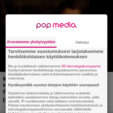
Arvostamme yksityisyyttäsi
Valintasi
Tarvitsemme suostumuksesi tarjotaksemme
henkilökohtaisen käyttökokemuksen
Me ja huolellisesti valitsemamme
88 teknologiakumppania
hyödynnämme henkilötietoja tarjotaksemme paremman
käyttäjäkokemuksen sekä kohdentaaksemme sisältöä ja
Nyt Netflixissä: Christopher Nolanin viiden tähden
mainoksia.
mysteerileffa – ”Huikean hienosti kirjoitettu
Hyväksymällä suostut tietojesi käyttöön seuraavasti
yllätyskäänteiden sarja”
Käytämme laitetunnisteita ja tallennamme evästeitä
laitteellesi saadaksemme tietoja esimerkiksi sivuista, joilla
vierailit, IP-osoitteestasi sekä laitteesi ominaisuuksista.
Pääset tutustumaan yksityiskohtaisesti käyttötarkoituksiin ja
teknologiakumppaneihimme seuraavalla välilehdellä.