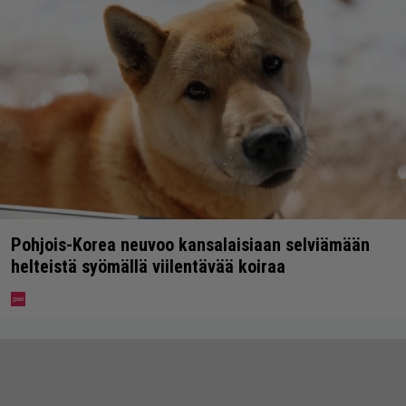
Pohjois-Korea neuvoo kansalaisiaan selviämään
helteistä syömällä viilentävää koiraa