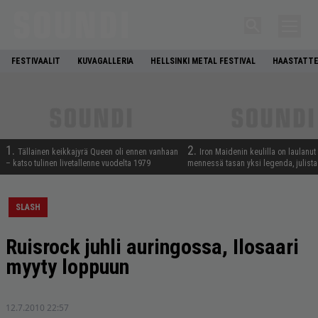
FESTIVAALIT
KUVAGALLERIA
HELLSINKI METAL FESTIVAL
HAASTATTE
1.
2.
Tällainen keikkajyrä Queen oli ennen vanhaan
Iron Maidenin keulilla on laulanut
– katso tulinen livetallenne vuodelta 1979
mennessä tasan yksi legenda, julistaa
SLASH
Ruisrock juhli auringossa, Ilosaari
myyty loppuun
12.7.2010 22:57