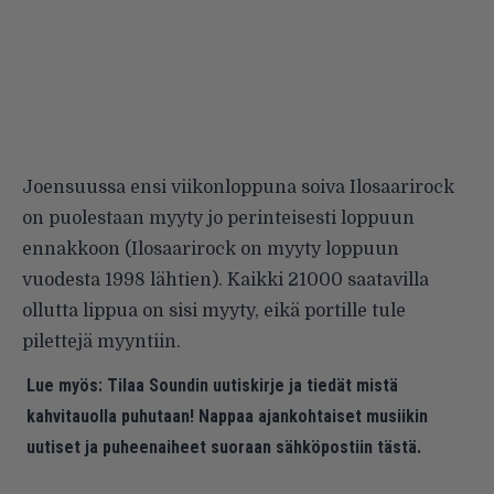
Joensuussa ensi viikonloppuna soiva Ilosaarirock
on puolestaan myyty jo perinteisesti loppuun
ennakkoon (Ilosaarirock on myyty loppuun
vuodesta 1998 lähtien). Kaikki 21000 saatavilla
ollutta lippua on sisi myyty, eikä portille tule
pilettejä myyntiin.
Lue myös:
Tilaa Soundin uutiskirje ja tiedät mistä
kahvitauolla puhutaan! Nappaa ajankohtaiset musiikin
uutiset ja puheenaiheet suoraan sähköpostiin tästä.