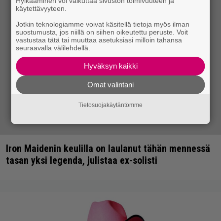
Hylkääminen voi vaikuttaa sivuston toimivuuteen ja
käytettävyyteen.
Jotkin teknologiamme voivat käsitellä tietoja myös ilman
suostumusta, jos niillä on siihen oikeutettu peruste. Voit
vastustaa tätä tai muuttaa asetuksiasi milloin tahansa
seuraavalla välilehdellä.
Hyväksyn kaikki
Omat valintani
Tietosuojakäytäntömme
Iron Maidenin keulilla on laulanut tähän mennessä
tasan yksi legenda, julistaa ex-solisti