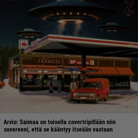
Arvio: Saimaa on toisella covertripillään niin
suvereeni, että se kääntyy itseään vastaan