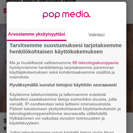
”Minun suurin perintöni heille”
Arvostamme yksityisyyttäsi
Valintasi
Tarvitsemme suostumuksesi tarjotaksemme
henkilökohtaisen käyttökokemuksen
Me ja huolellisesti valitsemamme
88 teknologiakumppania
hyödynnämme henkilötietoja tarjotaksemme paremman
käyttäjäkokemuksen sekä kohdentaaksemme sisältöä ja
mainoksia.
Hyväksymällä suostut tietojesi käyttöön seuraavasti
Käytämme laitetunnisteita ja tallennamme evästeitä
laitteellesi saadaksemme tietoja esimerkiksi sivuista, joilla
vierailit, IP-osoitteestasi sekä laitteesi ominaisuuksista.
Pääset tutustumaan yksityiskohtaisesti käyttötarkoituksiin ja
teknologiakumppaneihimme seuraavalla välilehdellä.
Hylkääminen voi vaikuttaa sivuston toimivuuteen ja
Syötkö perunoita näin? Tutkijat löysivät yhteyden
käytettävyyteen.
vakavaan kansansairauteen
Jotkin teknologiamme voivat käsitellä tietoja myös ilman