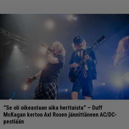
”Se oli oikeastaan aika herttaista” – Duff
McKagan kertoo Axl Rosen jännittäneen AC/DC-
pestiään