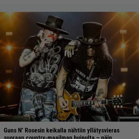
Guns N’ Rosesin keikalla nähtiin yllätysvieras
suoraan country-maailman huipulta – näin