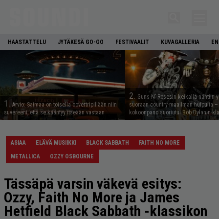
HAASTATTELU
JYTÄKESÄ GO-GO
FESTIVAALIT
KUVAGALLERIA
EN
2.
Guns N’ Rosesin keikalla nähtiin y
1.
Arvio: Saimaa on toisella covertripillään niin
suoraan country-maailman huipulta –
suvereeni, että se kääntyy itseään vastaan
kokoonpano suoriutui Bob Dylanin kl
ASIAA
ELÄVÄ MUSIIKKI
BLACK SABBATH
FAITH NO MORE
METALLICA
OZZY OSBOURNE
Tässäpä varsin väkevä esitys:
Ozzy, Faith No More ja James
Hetfield Black Sabbath -klassikon