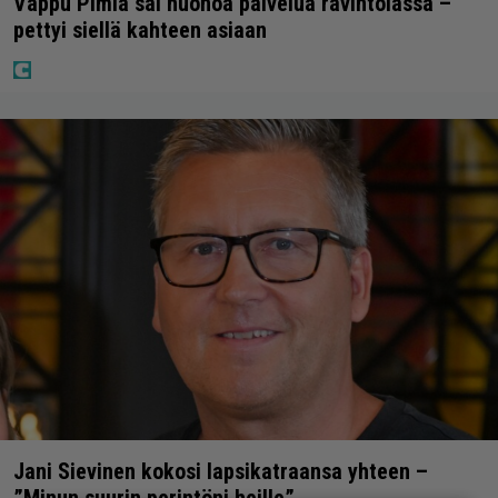
Vappu Pimiä sai huonoa palvelua ravintolassa –
pettyi siellä kahteen asiaan
Jani Sievinen kokosi lapsikatraansa yhteen –