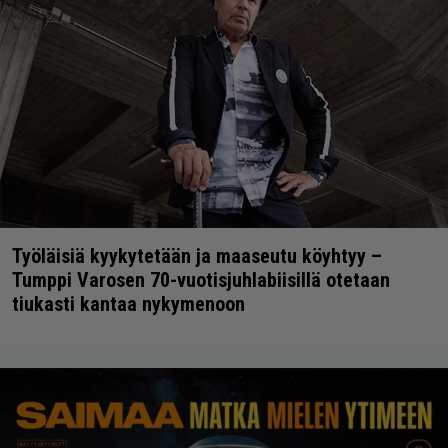
Työläisiä kyykytetään ja maaseutu köyhtyy –
Tumppi Varosen 70-vuotisjuhlabiisillä otetaan
tiukasti kantaa nykymenoon