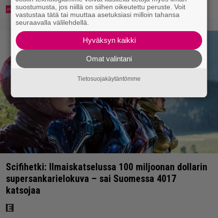
suostumusta, jos niillä on siihen oikeutettu peruste. Voit
vastustaa tätä tai muuttaa asetuksiasi milloin tahansa
seuraavalla välilehdellä.
Hyväksyn kaikki
Omat valintani
Tietosuojakäytäntömme
Scifihetki: Ilmaiskatselussa 100 miljoonan dollarin
supersankarielokuva – sai Suomessa 4017
katsojaa