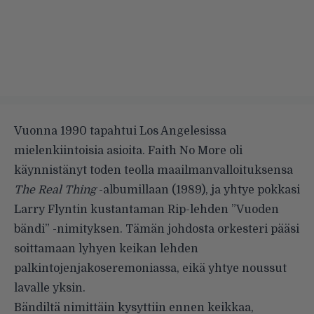
Vuonna 1990 tapahtui Los Angelesissa
mielenkiintoisia asioita. Faith No More oli
käynnistänyt toden teolla maailmanvalloituksensa
The Real Thing
-albumillaan (1989), ja yhtye pokkasi
Larry Flyntin kustantaman Rip-lehden ”Vuoden
bändi” -nimityksen. Tämän johdosta orkesteri pääsi
soittamaan lyhyen keikan lehden
palkintojenjakoseremoniassa, eikä yhtye noussut
lavalle yksin.
Bändiltä nimittäin kysyttiin ennen keikkaa,