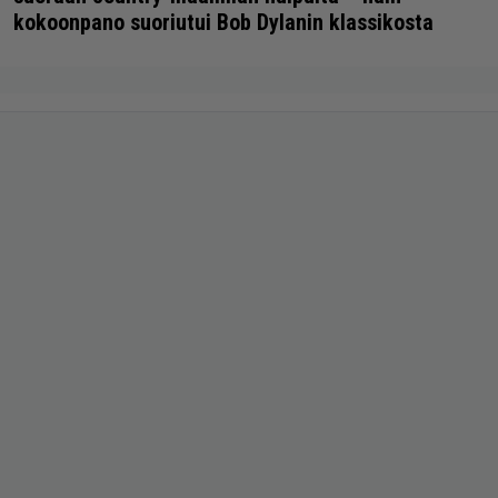
kokoonpano suoriutui Bob Dylanin klassikosta