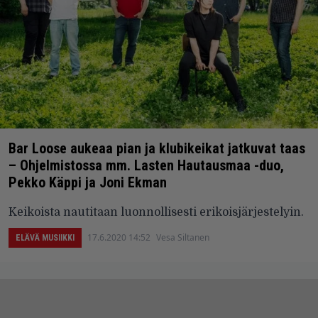
Bar Loose aukeaa pian ja klubikeikat jatkuvat taas
– Ohjelmistossa mm. Lasten Hautausmaa -duo,
Pekko Käppi ja Joni Ekman
Keikoista nautitaan luonnollisesti erikoisjärjestelyin.
17.6.2020 14:52
Vesa Siltanen
ELÄVÄ MUSIIKKI