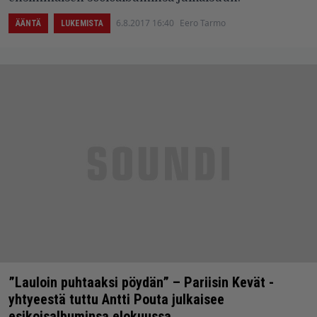
6.8.2017 16:40
Eero Tarmo
ÄÄNTÄ
LUKEMISTA
”Lauloin puhtaaksi pöydän” – Pariisin Kevät -
yhtyeestä tuttu Antti Pouta julkaisee
esikoisalbuminsa elokuussa