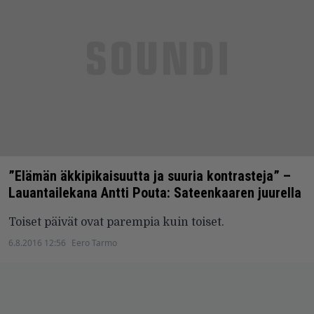
”Elämän äkkipikaisuutta ja suuria kontrasteja” –
Lauantailekana Antti Pouta: Sateenkaaren juurella
Toiset päivät ovat parempia kuin toiset.
6.8.2016 12:56
Eero Tarmo