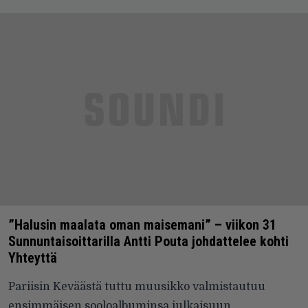
”Halusin maalata oman maisemani” – viikon 31
Sunnuntaisoittarilla Antti Pouta johdattelee kohti
Yhteyttä
Pariisin Keväästä tuttu muusikko valmistautuu
ensimmäisen sooloalbuminsa julkaisuun.