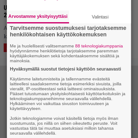
Unihalvauksia ja yllytyshulluutta – katsaus viikon
20 Parasta juuri nyt -listalle
Arvostamme yksityisyyttäsi
Valintasi
Tarvitsemme suostumuksesi tarjotaksemme
Artistivieraamme esittelee kappaleensa, jolla
henkilökohtaisen käyttökokemuksen
kuullaan "mörkönaurua".
Me ja huolellisesti valitsemamme
88 teknologiakumppania
18.5.2017 19:43
Eero Tarmo
ÄÄNTÄ
LUKEMISTA
hyödynnämme henkilötietoja tarjotaksemme paremman
käyttäjäkokemuksen sekä kohdentaaksemme sisältöä ja
mainoksia.
Hyväksymällä suostut tietojesi käyttöön seuraavasti
Käytämme laitetunnisteita ja tallennamme evästeitä
laitteellesi saadaksemme tietoja esimerkiksi sivuista, joilla
vierailit, IP-osoitteestasi sekä laitteesi ominaisuuksista.
Pääset tutustumaan yksityiskohtaisesti käyttötarkoituksiin ja
teknologiakumppaneihimme seuraavalla välilehdellä.
Hylkääminen voi vaikuttaa sivuston toimivuuteen ja
käytettävyyteen.
Jotkin teknologiamme voivat käsitellä tietoja myös ilman
suostumusta, jos niillä on siihen oikeutettu peruste. Voit
vastustaa tätä tai muuttaa asetuksiasi milloin tahansa
seuraavalla välilehdellä.