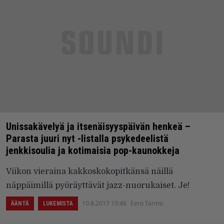
Unissakävelyä ja itsenäisyyspäivän henkeä –
Parasta juuri nyt -listalla psykedeelistä
jenkkisoulia ja kotimaisia pop-kaunokkeja
Viikon vieraina kakkoskokopitkänsä näillä
näppäimillä pyöräyttävät jazz-nuorukaiset. Je!
10.8.2017 19:46
Eero Tarmo
ÄÄNTÄ
LUKEMISTA