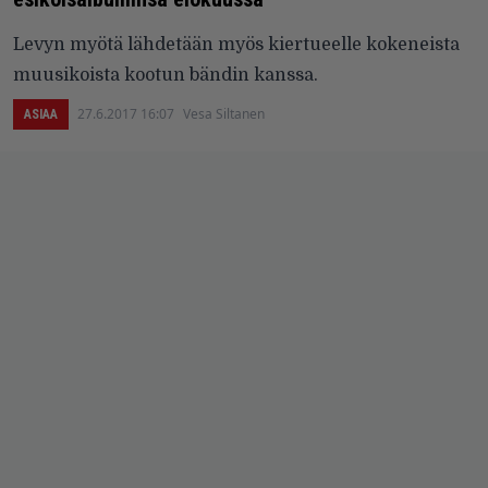
Levyn myötä lähdetään myös kiertueelle kokeneista
muusikoista kootun bändin kanssa.
27.6.2017 16:07
Vesa Siltanen
ASIAA