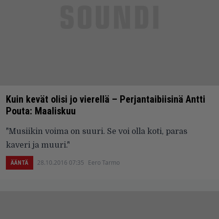
Kuin kevät olisi jo vierellä – Perjantaibiisinä Antti
Pouta: Maaliskuu
"Musiikin voima on suuri. Se voi olla koti, paras
kaveri ja muuri."
28.10.2016 07:35
Eero Tarmo
ÄÄNTÄ