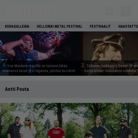
KUVAGALLERIA
HELLSINKI METAL FESTIVAL
FESTIVAALIT
HAASTATTE
1.
2.
Iron Maidenin keulilla on laulanut tähän
Tällainen keikkajyrä Queen oli e
mennessä tasan yksi legenda, julistaa ex-solisti
– katso tulinen livetallenne vuodelta
Antti Pouta