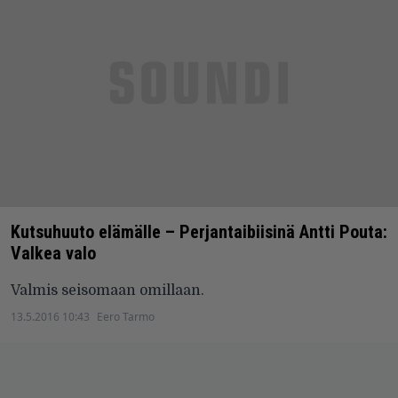
Kutsuhuuto elämälle – Perjantaibiisinä Antti Pouta:
Valkea valo
Valmis seisomaan omillaan.
13.5.2016 10:43
Eero Tarmo