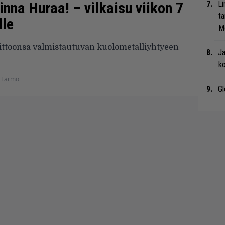
inna Huraa! – vilkaisu viikon 7
Li
ta
lle
Me
ittoonsa valmistautuvan kuolometalliyhtyeen
Ja
ko
 Tarmo
Gl