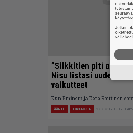
esimerkiks
tutustuma
seuraaval
käytettäv
Jotkin te
oikeutett
välilehdel
”Silkkitien piti aluksi
Nisu listasi uuden Pi
vaikutteet
Kun Eminem ja Eero Raittinen samal
12.2.2017 13:17
Eero
ÄÄNTÄ
LUKEMISTA