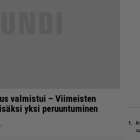
aus valmistui – Viimeisten
lisäksi yksi peruuntuminen
Ar
en
su