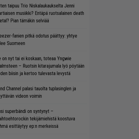
ten taipuu Trio Niskalaukaukselta Jenni
rtiaisen musiikki? Entäpä ruotsalainen death
tal? Pian tämäkin selviää
ezer-fanien pitkä odotus päättyy: yhtye
ulee Suomeen
 on nyt tai ei koskaan, toteaa Yngwie
lmsteen – Ruotsin kitarajumala lyö pöytään
den biisin ja kertoo tulevasta levystä
ind Channel palasi tauolta tuplasinglen ja
yttävän videon voimin
si superbändi on syntynyt –
ihtoehtorockin tekijämiehistä koostuva
hmä esittäytyy ep:n merkeissä