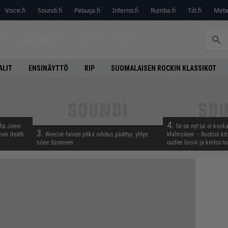
Voice.fi
Soundi.fi
Pelaaja.fi
Inferno.fi
Rumba.fi
Tilt.fi
Metel
ET
LEVYARVIOT
JUTUT
LEHTI
ALIT
ENSINÄYTTÖ
RIP
SUOMALAISEN ROCKIN KLASSIKOT
4.
lta Jenni
Se on nyt tai ei kosk
3.
inen death
Weezer-fanien pitkä odotus päättyy: yhtye
Malmsteen – Ruotsin kit
tulee Suomeen
uuden biisin ja kertoo tu