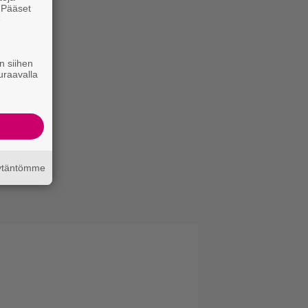
. Pääset
e
n siihen
uraavalla
äytäntömme