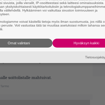
i sivuista, joilla vierailit, IP-osoitteestasi sekä laitteesi ominaisuuksista
an yksityiskohtaisesti käyttötarkoituksiin ja teknologiakumppaneihimm
la välilehdellä. Hylkääminen voi vaikuttaa sivuston toimivuuteen ja
yyteen.
knologiamme voivat käsitellä tietoja myös ilman suostumusta, jos niillä o
u peruste. Voit vastustaa tätä tai muuttaa asetuksiasi milloin tahansa se
lä.
Omat valintani
Hyväksyn kaikki
 olla likaista funkia” – Pekka
meys-albumin epätodennäköiset
Tietosuojak
le soittolistalle mahtuivat.
 Tarmo