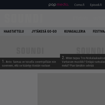
Como.fi
Episodi.fi
ETUSIVU
UUTIS
HAASTATTELU
JYTÄKESÄ GO-GO
KUVAGALLERIA
FESTIVA
2.
Miten taipuu Trio Niskalaukaukse
1.
Arvio: Saimaa on toisella covertripillään niin
Vartiaisen musiikki? Entäpä ruotsala
suvereeni, että se kääntyy itseään vastaan
metal? Pian tämäkin selviää