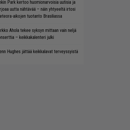
nkin Park kertoo huomionarvoisia uutisia ja
rjoaa uutta nähtävää – näin yhtyeeltä irtosi
teora-aikojen tuotanto Brasiliassa
rkko Ahola tekee syksyn mittaan vain neljä
nserttia – keikkakalenteri julki
enn Hughes jättää keikkalavat terveyssyistä