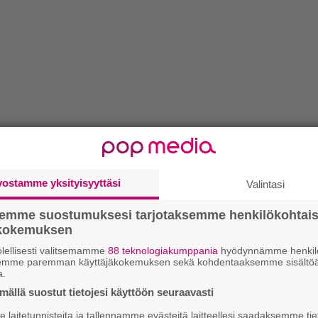
vostamme yksityisyyttäsi
Valintasi
semme suostumuksesi tarjotaksemme henkilökohtai
ökokemuksen
lellisesti valitsemamme
88 teknologiakumppania
hyödynnämme henkilö
semme paremman käyttäjäkokemuksen sekä kohdentaaksemme sisältöä
a.
ällä suostut tietojesi käyttöön seuraavasti
laitetunnisteita ja tallennamme evästeitä laitteellesi saadaksemme tie