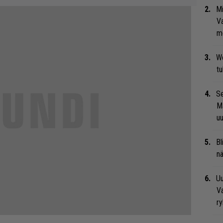
Mi
Va
me
We
t
Se
Ma
uu
Bl
nä
Uu
Va
ry