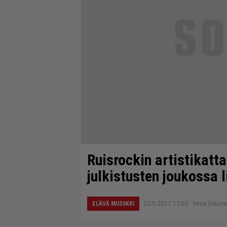
Ruisrockin artistikatt
julkistusten joukossa 
23.5.2017 11:03
Vesa Siltan
ELÄVÄ MUSIIKKI