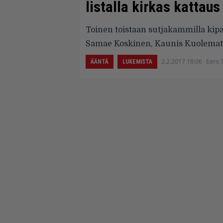
listalla kirkas kattau
Toinen toistaan sutjakammilla kip
Samae Koskinen, Kaunis Kuolemato
2.2.2017 18:06
Eero 
ÄÄNTÄ
LUKEMISTA