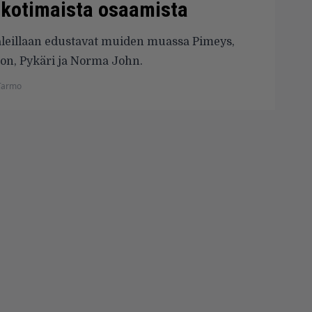
s kotimaista osaamista
aleillaan edustavat muiden muassa Pimeys,
n, Pykäri ja Norma John.
Tarmo