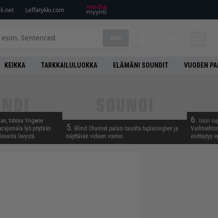
i.net
Leffatykki.com
Etsi
KIRJAUDU
KEIKKA
TARKKAILULUOKKA
ELÄMÄNI SOUNDIT
VUODEN PA
6.
aan, toteaa Yngwie
Uusi su
5.
arajumala lyö pöytään
Blind Channel palasi tauolta tuplasinglen ja
Vaihtoehto
levasta levystä
näyttävän videon voimin
esittäytyy 