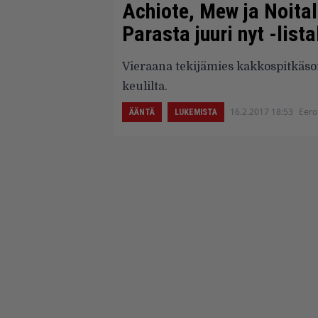
Achiote, Mew ja Noital
Parasta juuri nyt -lista
Vieraana tekijämies kakkospitkäso
keulilta.
16.2.2017 18:53
Eero
ÄÄNTÄ
LUKEMISTA