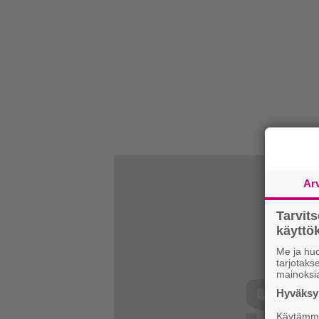
Ar
Tarvit
käytt
Me ja huo
tarjotak
mainoksi
Hyväksym
Käytämme 