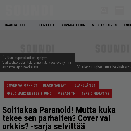
HAASTATTELU
FESTIVAALIT
KUVAGALLERIA
MUSIIKKIBISNES
ENS
1.
Uusi superbändi on syntynyt –
Vaihtoehtorockin tekijämiehistä koostuva ryhmä
2.
esittäytyy ep:n merkeissä
Glenn Hughes jättää keikkalavat t
COVER VAI ORKKIS?
BLACK SABBATH
ELÄKELÄISET
FREUD MARX ENGELS & JUNG
MEGADETH
TYPE O NEGATIVE
Soittakaa Paranoid! Mutta kuka
tekee sen parhaiten? Cover vai
orkkis? -sarja selvittää