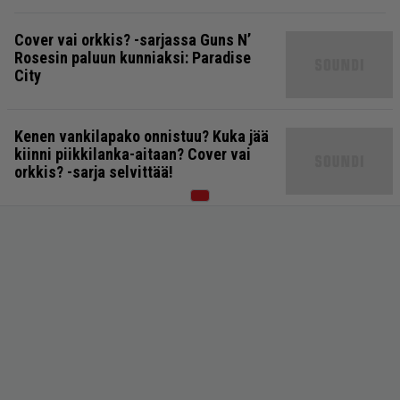
Cover vai orkkis? -sarjassa Guns N’
Rosesin paluun kunniaksi: Paradise
City
Kenen vankilapako onnistuu? Kuka jää
kiinni piikkilanka-aitaan? Cover vai
orkkis? -sarja selvittää!