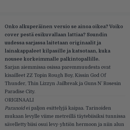
Onko alkuperäinen versio se ainoa oikea? Voiko
cover pestä esikuvallaan lattiaa? Soundin
uudessa sarjassa laitetaan originaalit ja
lainakappaleet kilpasille ja katsotaan, kuka
nousee korkeimmalle palkintopallille.
Sarjan aiemmissa osissa paremmuudesta ovat
kisailleet ZZ Topin
Rough Boy
, Kissin
God Of
Thunder
, Thin Lizzyn
Jailbreak
ja Guns N’ Rosesin
Paradise City
.
ORIGINAALI
Paranoid
ei paljon esittelyjä kaipaa. Tarinoiden
mukaan levylle viime metreillä täytebiisiksi tunnissa
sävelletty biisi osui levy-yhtiön hermoon ja niin alun