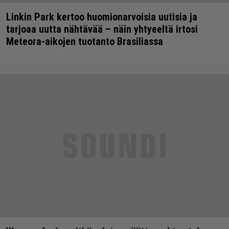
Linkin Park kertoo huomionarvoisia uutisia ja
tarjoaa uutta nähtävää – näin yhtyeeltä irtosi
Meteora-aikojen tuotanto Brasiliassa