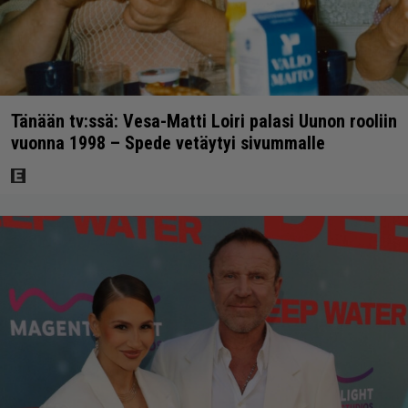
Tänään tv:ssä: Vesa-Matti Loiri palasi Uunon rooliin
vuonna 1998 – Spede vetäytyi sivummalle