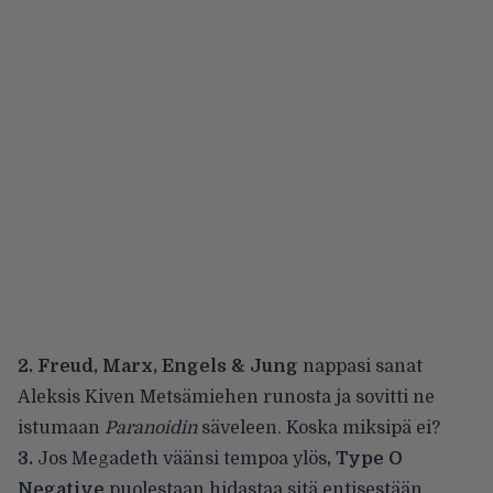
2.
Freud, Marx, Engels & Jung
nappasi sanat
Aleksis Kiven Metsämiehen runosta ja sovitti ne
istumaan
Paranoidin
säveleen. Koska miksipä ei?
3.
Jos Megadeth väänsi tempoa ylös
, Type O
Negative
puolestaan hidastaa sitä entisestään,