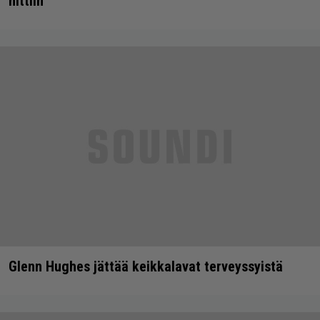
hittiin
Glenn Hughes jättää keikkalavat terveyssyistä