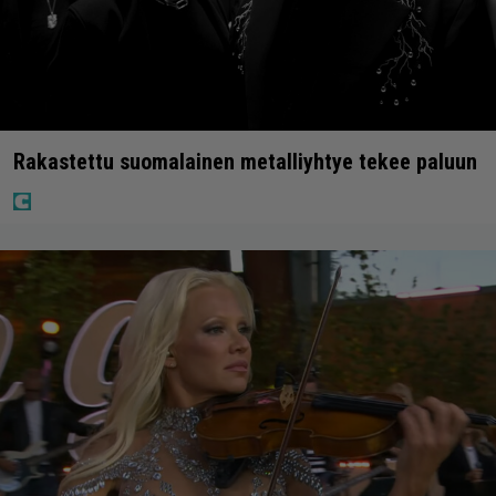
Rakastettu suomalainen metalliyhtye tekee paluun