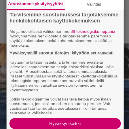
Arvostamme yksityisyyttäsi
Valintasi
Tarvitsemme suostumuksesi tarjotaksemme
henkilökohtaisen käyttökokemuksen
Me ja huolellisesti valitsemamme
88 teknologiakumppania
hyödynnämme henkilötietoja tarjotaksemme paremman
käyttäjäkokemuksen sekä kohdentaaksemme sisältöä ja
mainoksia.
Hyväksymällä suostut tietojesi käyttöön seuraavasti
Käytämme laitetunnisteita ja tallennamme evästeitä
laitteellesi saadaksemme tietoja esimerkiksi sivuista, joilla
vierailit, IP-osoitteestasi sekä laitteesi ominaisuuksista.
Pääset tutustumaan yksityiskohtaisesti käyttötarkoituksiin ja
teknologiakumppaneihimme seuraavalla välilehdellä.
Hylkääminen voi vaikuttaa sivuston toimivuuteen ja
käytettävyyteen.
Jotkin teknologiamme voivat käsitellä tietoja myös ilman
suostumusta, jos niillä on siihen oikeutettu peruste. Voit
vastustaa tätä tai muuttaa asetuksiasi milloin tahansa
seuraavalla välilehdellä.
Hyväksyn kaikki