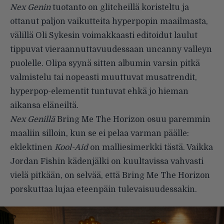
Nex Genin
tuotanto on glitcheillä koristeltu ja
ottanut paljon vaikutteita hyperpopin maailmasta,
välillä Oli Sykesin voimakkaasti editoidut laulut
tippuvat vieraannuttavuudessaan uncanny valleyn
puolelle. Olipa syynä sitten albumin varsin pitkä
valmistelu tai nopeasti muuttuvat musatrendit,
hyperpop-elementit tuntuvat ehkä jo hieman
aikansa eläneiltä.
Nex Genillä
Bring Me The Horizon osuu paremmin
maaliin silloin, kun se ei pelaa varman päälle:
eklektinen
Kool-Aid
on malliesimerkki tästä. Vaikka
Jordan Fishin kädenjälki on kuultavissa vahvasti
vielä pitkään, on selvää, että Bring Me The Horizon
porskuttaa lujaa eteenpäin tulevaisuudessakin.