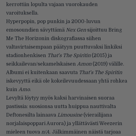
kerrottiin lopulta vajaan vuorokauden
varoituksella.
Hyperpopin, pop punkin ja 2000-luvun
emosoundien sävyttämä
Nex Gen
sijoittuu Bring
Me The Horizonin diskografiassa siihen
valtavirtaisempaan päätyyn puuttuvaksi linkiksi
stadionhenkisen
That’s The Spiritin
(2015) ja
seikkailevan/sekamelskaisen
Amon
(2019) välille.
Albumi ei kuitenkaan saavuta
That’s The Spiritin
iskevyyttä eikä ole kokeilevuudessaan yhtä rohkea
kuin
Amo
.
Levyltä löytyy myös kaksi harvinaisen suoraa
pastissia: suosionsa uutta huippua nauttivalta
Deftonesilta lainaava
Limousine
(vierailijana
norjalaispoppari Aurora) ja yllättävästi Weezerin
mieleen tuova
n/A
. Jälkimmäinen näistä tarjoaa