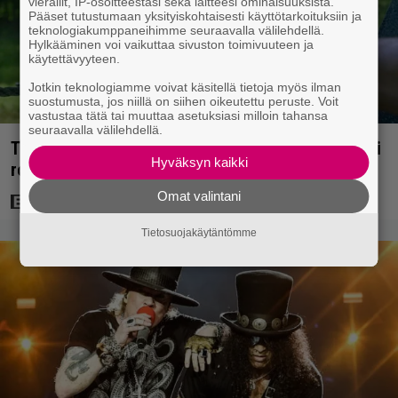
vierailit, IP-osoitteestasi sekä laitteesi ominaisuuksista.
Pääset tutustumaan yksityiskohtaisesti käyttötarkoituksiin ja
teknologiakumppaneihimme seuraavalla välilehdellä.
Hylkääminen voi vaikuttaa sivuston toimivuuteen ja
käytettävyyteen.
Jotkin teknologiamme voivat käsitellä tietoja myös ilman
suostumusta, jos niillä on siihen oikeutettu peruste. Voit
vastustaa tätä tai muuttaa asetuksiasi milloin tahansa
seuraavalla välilehdellä.
Tuleva videopelielokuva jäi Sam Neillin viimeiseksi
Hyväksyn kaikki
rooliksi
Omat valintani
Tietosuojakäytäntömme