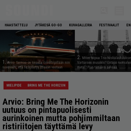
HAASTATTELU
JYTÄKESÄ GO-GO
KUVAGALLERIA
FESTIVAALIT
EN
2.
Miten taipuu Trio Niskalaukaukse
1.
Arvio: Saimaa on toisella covertripillään niin
Vartiaisen musiikki? Entäpä ruotsala
suvereeni, että se kääntyy itseään vastaan
metal? Pian tämäkin selviää
MIELIPIDE
BRING ME THE HORIZON
Arvio: Bring Me The Horizonin
uutuus on pintapuolisesti
aurinkoinen mutta pohjimmiltaan
ristiriitojen täyttämä levy