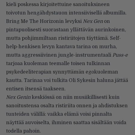
kieli poskessa kirjoitettuine sanoituksineen
toivotun hengähdystauon intensiivisellä albumilla.
Bring Me The Horizonin levyksi
Nex Gen
on
pintapuolisesti suorastaan yllättävän aurinkoinen,
mutta pohjimmiltaan ristiriitojen täyttämä. Self-
help-henkisen levyn kantava tarina on murha,
mutta aggressiivinen jungle-instrumentaali
Puss-e
tarjoaa kuoleman teemalle toisen tulkinnan
psykedeeliterapian synnyttämän egokuoleman
kautta. Tarinaa voi tulkita Oli Sykesin haluna jättää
entisen itsensä taakseen.
Nex Genin
keskiössä on niin musiikillisesti kuin
sanoitustensa osalta ristiriita onnen ja ahdistuksen
tunteiden välillä: vaikka elämä voisi pinnalta
näyttää auvoiselta, ihminen saattaa sisältään voida
todella pahoin.