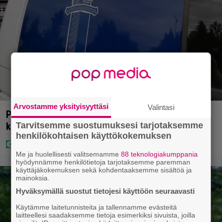
Arvostamme yksityisyyttäsi
Valintasi
Poliisilla tehovalvonta – tästä kysymys ja näin
Tarvitsemme suostumuksesi tarjotaksemme
kauan kestää
henkilökohtaisen käyttökokemuksen
Me ja huolellisesti valitsemamme
88 teknologiakumppania
hyödynnämme henkilötietoja tarjotaksemme paremman
käyttäjäkokemuksen sekä kohdentaaksemme sisältöä ja
mainoksia.
Hyväksymällä suostut tietojesi käyttöön seuraavasti
Käytämme laitetunnisteita ja tallennamme evästeitä
laitteellesi saadaksemme tietoja esimerkiksi sivuista, joilla