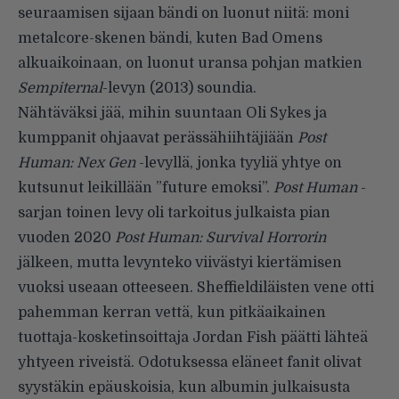
seuraamisen sijaan bändi on luonut niitä: moni
metalcore-skenen bändi, kuten Bad Omens
alkuaikoinaan, on luonut uransa pohjan matkien
Sempiternal
-levyn (2013) soundia.
Nähtäväksi jää, mihin suuntaan Oli Sykes ja
kumppanit ohjaavat perässähiihtäjiään
Post
Human: Nex Gen
-levyllä, jonka tyyliä yhtye on
kutsunut leikillään ”future emoksi”.
Post Human
-
sarjan toinen levy oli tarkoitus julkaista pian
vuoden 2020
Post Human: Survival Horrorin
jälkeen, mutta levynteko viivästyi kiertämisen
vuoksi useaan otteeseen. Sheffieldiläisten vene otti
pahemman kerran vettä, kun pitkäaikainen
tuottaja-kosketinsoittaja Jordan Fish päätti lähteä
yhtyeen riveistä. Odotuksessa
eläneet fanit olivat
syystäkin epäuskoisia, kun albumin julkaisusta