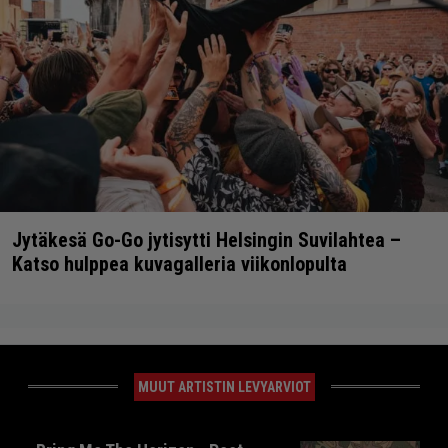
Jytäkesä Go-Go jytisytti Helsingin Suvilahtea –
Katso hulppea kuvagalleria viikonlopulta
MUUT ARTISTIN LEVYARVIOT