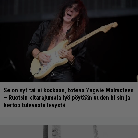
Se on nyt tai ei koskaan, toteaa Yngwie Malmsteen
– Ruotsin kitarajumala lyö pöytään uuden biisin ja
kertoo tulevasta levystä