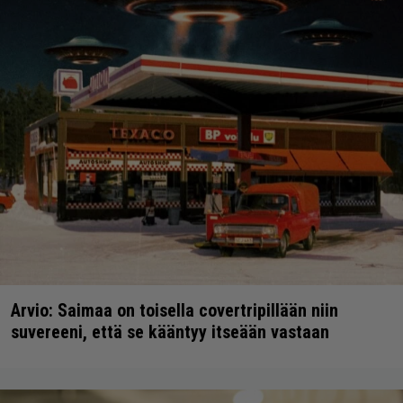
Arvio: Saimaa on toisella covertripillään niin
suvereeni, että se kääntyy itseään vastaan