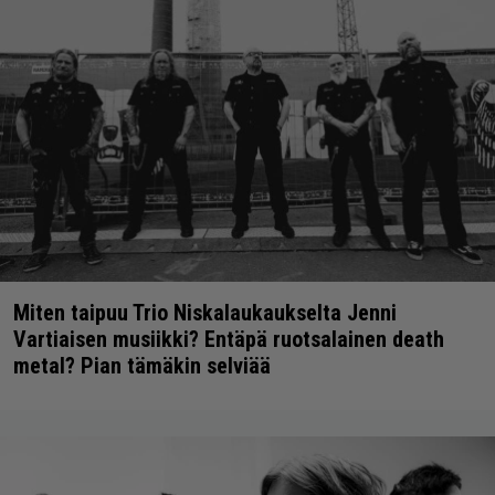
Miten taipuu Trio Niskalaukaukselta Jenni
Vartiaisen musiikki? Entäpä ruotsalainen death
metal? Pian tämäkin selviää