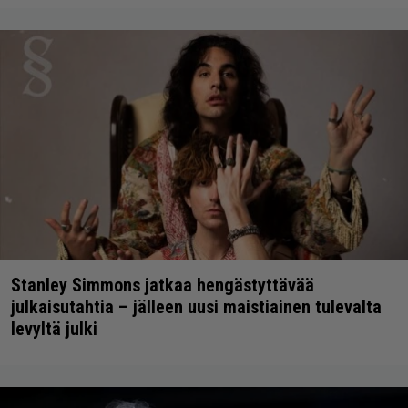
Stanley Simmons jatkaa hengästyttävää
julkaisutahtia – jälleen uusi maistiainen tulevalta
levyltä julki