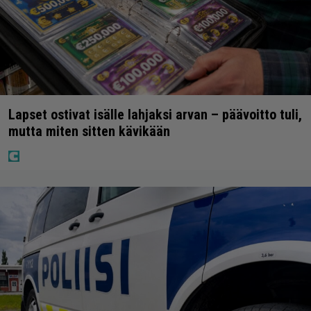
Lapset ostivat isälle lahjaksi arvan – päävoitto tuli,
mutta miten sitten kävikään