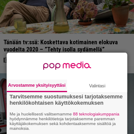
Tänään tv:ssä: Koskettava kotimainen elokuva
vuodelta 2020 – ”Tehty isolla sydämellä”
Arvostamme yksityisyyttäsi
Valintasi
Tarvitsemme suostumuksesi tarjotaksemme
henkilökohtaisen käyttökokemuksen
Me ja huolellisesti valitsemamme
88 teknologiakumppania
hyödynnämme henkilötietoja tarjotaksemme paremman
käyttäjäkokemuksen sekä kohdentaaksemme sisältöä ja
mainoksia.