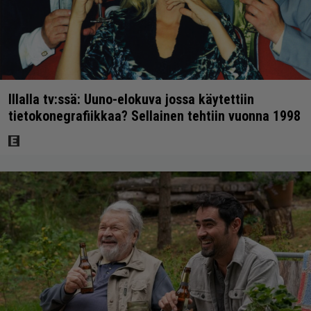
Illalla tv:ssä: Uuno-elokuva jossa käytettiin
tietokonegrafiikkaa? Sellainen tehtiin vuonna 1998