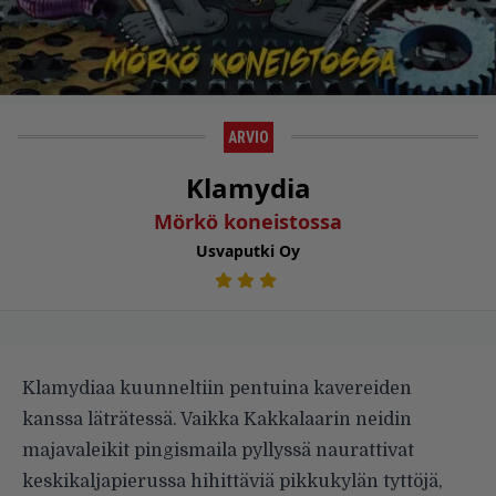
ARVIO
Klamydia
Mörkö koneistossa
Usvaputki Oy
Klamydiaa kuunnel­tiin pentuina kavereiden
kanssa läträtessä. Vaikka Kakkalaarin neidin
majavaleikit pingismaila pyllyssä naurattivat
keskikaljapierussa hihittäviä pikkukylän tyttöjä,