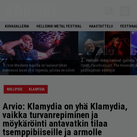
KUVAGALLERIA
HELLSINKI METAL FESTIVAL
HAASTATTELU
FESTIVAA
2.
Hellsinki Metal Festival -galleria, 
1.
Iron Maidenin keulilla on laulanut tähän
Opeth, Paradise Lost, The Kovenant j
mennessä tasan yksi legenda, julistaa ex-solisti
päätöspäivän esiintyjät
MIELIPIDE
KLAMYDIA
Arvio: Klamydia on yhä Klamydia,
vaikka turvanrepiminen ja
möykäröinti antavatkin tilaa
tsemppibiiseille ja armolle