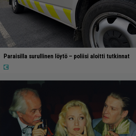
Paraisilla surullinen löytö – poliisi aloitti tutkinnat