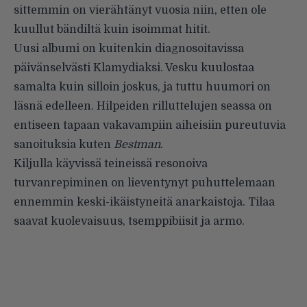
sittemmin on vierähtänyt vuosia niin, etten ole
kuullut bändiltä kuin isoimmat hitit.
Uusi albumi on kuitenkin diag­nosoitavissa
päivänselvästi Kla­mydiaksi. Vesku kuulostaa
samalta kuin silloin joskus, ja tuttu huumori on
läsnä edelleen. Hilpeiden rillut­telujen seassa on
entiseen tapaan vakavampiin aiheisiin pureutuvia
sanoituksia kuten
Bestman
.
Kiljulla käyvissä teineissä reso­noiva
turvanrepiminen on lieven­tynyt puhuttelemaan
ennemmin keski-ikäistyneitä anarkaistoja. Tilaa
saavat kuolevaisuus, tsemppi­biisit ja armo.