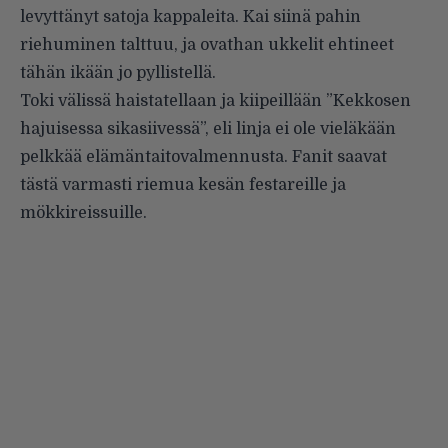
levyttänyt satoja kappaleita. Kai siinä pahin
riehuminen talttuu, ja ovathan ukkelit ehtineet
tähän ikään jo pyllistellä.
Toki välissä haistatellaan ja kiipeillään ”Kekkosen
hajuisessa si­kasiivessä”, eli linja ei ole vieläkään
pelkkää elämäntaitovalmennusta. Fanit saavat
tästä varmasti riemua kesän festareille ja
mökkireissuille.