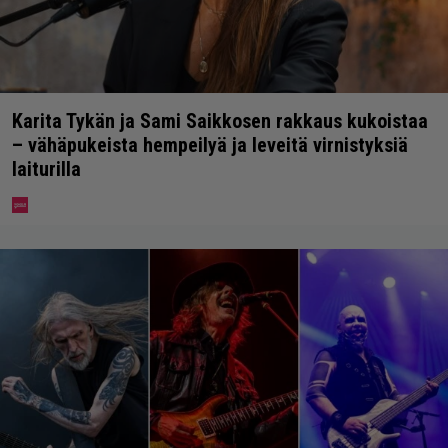
Karita Tykän ja Sami Saikkosen rakkaus kukoistaa
– vähäpukeista hempeilyä ja leveitä virnistyksiä
laiturilla