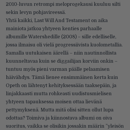
2010-luvun retrompi meloprogekausi kuuluu silti
sekin levyn pohjavireessä.
Yhtä kaikki, Last Will And Testament on aika
mainiota jatkoa yhtyeen kenties parhaalle
albumille Watershedille (2008) – sille edelliselle,
jossa ilmaisu oli vielä progressiivista kuolometallia.
Samalla uutukaisen äärellä – niin nautinnollista
kuunneltavaa kuin se diggailijan korviin onkin –
tuntuu myös pieni varman päälle pelaamisen
häivähdys. Tämä lienee ensimmäinen kerta kuin
Opeth on lähtenyt kehityksessään taaksepäin, ja
linjakkaasti mutta rohkeasti uudistusmielisen
yhtyeen tapauksessa moisen ottaa lievänä
pettymyksenä. Mutta mitä olisi sitten ollut lupa
odottaa? Toimiva ja kiinnostava albumi on oiva
suoritus, vaikka se olisikin jossakin määrin ”yleisön