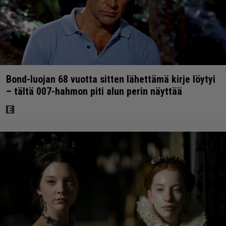
Bond-luojan 68 vuotta sitten lähettämä kirje löytyi
– tältä 007-hahmon piti alun perin näyttää