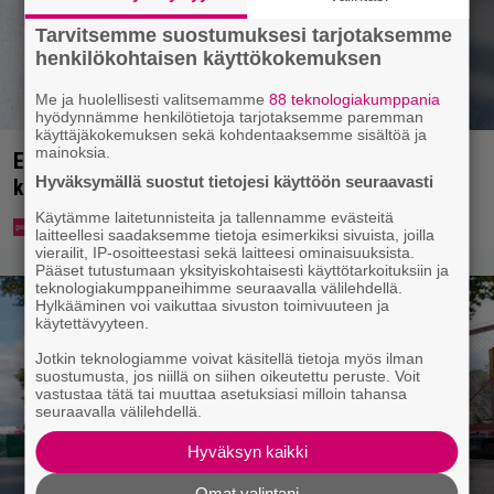
Tarvitsemme suostumuksesi tarjotaksemme
henkilökohtaisen käyttökokemuksen
Me ja huolellisesti valitsemamme
88 teknologiakumppania
hyödynnämme henkilötietoja tarjotaksemme paremman
käyttäjäkokemuksen sekä kohdentaaksemme sisältöä ja
mainoksia.
Ekaluokkalaisille jaetaan ilmainen kotiavain –
Hyväksymällä suostut tietojesi käyttöön seuraavasti
katso, mistä sen voi hakea
Käytämme laitetunnisteita ja tallennamme evästeitä
laitteellesi saadaksemme tietoja esimerkiksi sivuista, joilla
vierailit, IP-osoitteestasi sekä laitteesi ominaisuuksista.
Pääset tutustumaan yksityiskohtaisesti käyttötarkoituksiin ja
teknologiakumppaneihimme seuraavalla välilehdellä.
Hylkääminen voi vaikuttaa sivuston toimivuuteen ja
käytettävyyteen.
Jotkin teknologiamme voivat käsitellä tietoja myös ilman
suostumusta, jos niillä on siihen oikeutettu peruste. Voit
vastustaa tätä tai muuttaa asetuksiasi milloin tahansa
seuraavalla välilehdellä.
Hyväksyn kaikki
Omat valintani