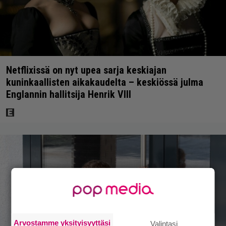
Netflixissä on nyt upea sarja keskiajan
kuninkaallisten aikakaudelta – keskiössä julma
Englannin hallitsija Henrik VIII
Arvostamme yksityisyyttäsi
Valintasi