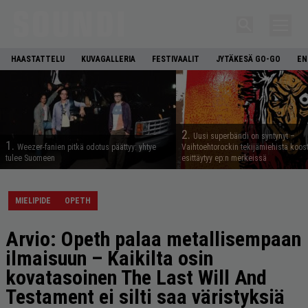
HAASTATTELU
KUVAGALLERIA
FESTIVAALIT
JYTÄKESÄ GO-GO
EN
2.
Uusi superbändi on syntynyt –
1.
Weezer-fanien pitkä odotus päättyy: yhtye
Vaihtoehtorockin tekijämiehistä koos
tulee Suomeen
esittäytyy ep:n merkeissä
MIELIPIDE
OPETH
Arvio: Opeth palaa metallisempaan
ilmaisuun – Kaikilta osin
kovatasoinen The Last Will And
Testament ei silti saa väristyksiä