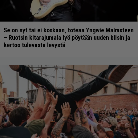
Se on nyt tai ei koskaan, toteaa Yngwie Malmsteen
– Ruotsin kitarajumala lyö pöytään uuden biisin ja
kertoo tulevasta levystä