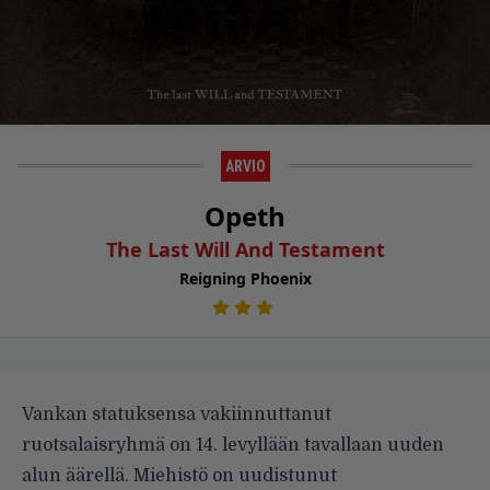
ARVIO
Opeth
The Last Will And Testament
Reigning Phoenix
Vankan statuksensa vakiinnuttanut
ruotsalaisryhmä on 14. levyllään tavallaan uuden
alun äärellä. Miehistö on uudistunut