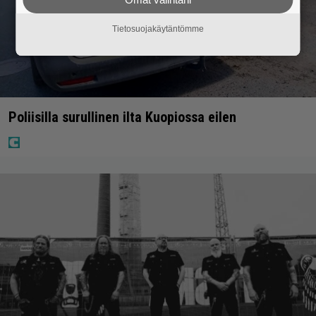
Tietosuojakäytäntömme
Poliisilla surullinen ilta Kuopiossa eilen