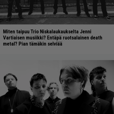
Miten taipuu Trio Niskalaukaukselta Jenni
Vartiaisen musiikki? Entäpä ruotsalainen death
metal? Pian tämäkin selviää