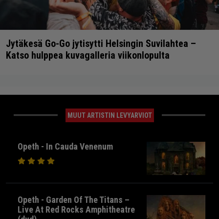
Jytäkesä Go-Go jytisytti Helsingin Suvilahtea –
Katso hulppea kuvagalleria viikonlopulta
MUUT ARTISTIN LEVYARVIOT
Opeth - In Cauda Venenum
Opeth - Garden Of The Titans –
Live At Red Rocks Amphitheatre