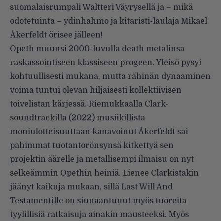
suomalaisrumpali Waltteri Väyrysellä ja – mikä
odotetuinta – ydinhahmo ja kitaristi-laulaja Mikael
Åkerfeldt örisee jälleen!
Opeth muunsi 2000-luvulla death metalinsa
raskassointiseen klassiseen progeen. Yleisö pysyi
kohtuullisesti mukana, mutta rähinän dynaaminen
voima tuntui olevan hiljaisesti kollektiivisen
toivelistan kärjessä. Riemukkaalla Clark-
soundtrackilla (2022) musiikillista
moniulotteisuuttaan kanavoinut Åkerfeldt sai
pahimmat tuotantorönsynsä kitkettyä sen
projektin äärelle ja metallisempi ilmaisu on nyt
selkeämmin Opethin heiniä. Lienee Clarkistakin
jäänyt kaikuja mukaan, sillä Last Will And
Testamentille on siunaantunut myös tuoreita
tyylillisiä ratkaisuja ainakin mausteeksi. Myös