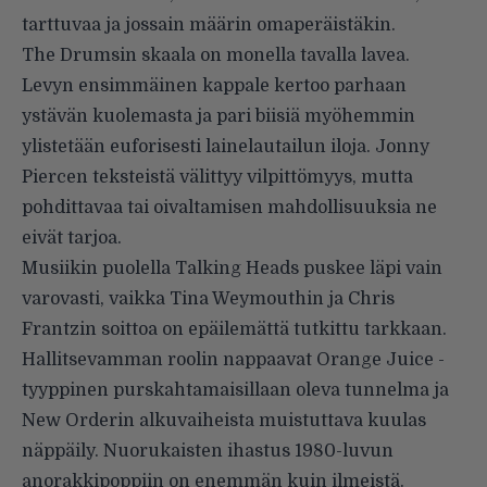
tarttuvaa ja jossain määrin omaperäistäkin.
The Drumsin skaala on monella tavalla lavea.
Levyn ensimmäinen kappale kertoo parhaan
ystävän kuolemasta ja pari biisiä myöhemmin
ylistetään euforisesti lainelautailun iloja. Jonny
Piercen teksteistä välittyy vilpittömyys, mutta
pohdittavaa tai oivaltamisen mahdollisuuksia ne
eivät tarjoa.
Musiikin puolella Talking Heads puskee läpi vain
varovasti, vaikka Tina Weymouthin ja Chris
Frantzin soittoa on epäilemättä tutkittu tarkkaan.
Hallitsevamman roolin nappaavat Orange Juice -
tyyppinen purskahtamaisillaan oleva tunnelma ja
New Orderin alkuvaiheista muistuttava kuulas
näppäily. Nuorukaisten ihastus 1980-luvun
anorakkipoppiin on enemmän kuin ilmeistä.