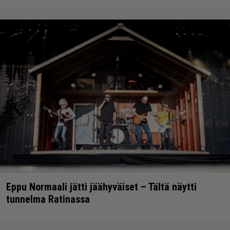
Eppu Normaali jätti jäähyväiset – Tältä näytti
tunnelma Ratinassa