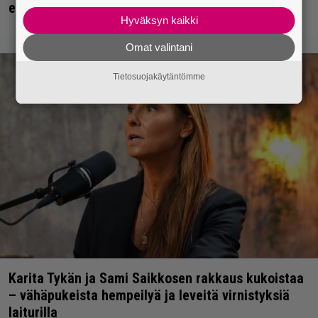
esiintyjät
Hyväksyn kaikki
Omat valintani
Tietosuojakäytäntömme
Karita Tykän ja Sami Saikkosen rakkaus kukoistaa
– vähäpukeista hempeilyä ja leveitä virnistyksiä
laiturilla