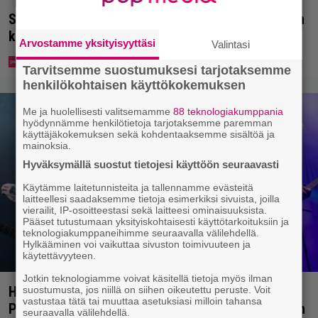
”Mitä isompi vehje, sen paremmin kulkee” –
Susanna Penttilä suuntasi Bangbussinsa Helsingin
keskustaan
Arvostamme yksityisyyttäsi
Valintasi
Tarvitsemme suostumuksesi tarjotaksemme
henkilökohtaisen käyttökokemuksen
Me ja huolellisesti valitsemamme
88 teknologiakumppania
hyödynnämme henkilötietoja tarjotaksemme paremman
käyttäjäkokemuksen sekä kohdentaaksemme sisältöä ja
mainoksia.
Hyväksymällä suostut tietojesi käyttöön seuraavasti
Käytämme laitetunnisteita ja tallennamme evästeitä
laitteellesi saadaksemme tietoja esimerkiksi sivuista, joilla
vierailit, IP-osoitteestasi sekä laitteesi ominaisuuksista.
Pääset tutustumaan yksityiskohtaisesti käyttötarkoituksiin ja
teknologiakumppaneihimme seuraavalla välilehdellä.
Hylkääminen voi vaikuttaa sivuston toimivuuteen ja
käytettävyyteen.
Jotkin teknologiamme voivat käsitellä tietoja myös ilman
Hellsinki Metal Festival -galleria, osa 2: Opeth,
suostumusta, jos niillä on siihen oikeutettu peruste. Voit
vastustaa tätä tai muuttaa asetuksiasi milloin tahansa
Paradise Lost, The Kovenant ja muut päätöspäivän
seuraavalla välilehdellä.