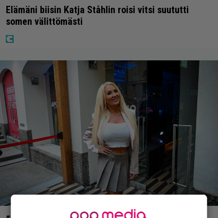
Elämäni biisin Katja Ståhlin roisi vitsi suututti
somen välittömästi