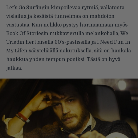
Let’s Go Surfingin kimpoilevaa rytmiä, vallatonta
vislailua ja kesäistä tunnelmaa on mahdoton
vastustaa. Kun nelikko pystyy hurmaamaan myös
Book Of Storiesin nukkavierulla melankolialla, We
Triedin herttaisella 60’s-pastissilla ja I Need Fun In
My Lifen säästeliäällä nakutuksella, sitä on hankala
haukkua yhden tempun poniksi. Tästä on hyvä
jatkaa.