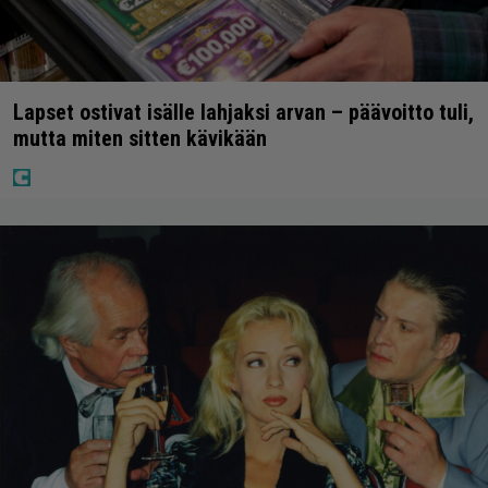
Lapset ostivat isälle lahjaksi arvan – päävoitto tuli,
mutta miten sitten kävikään