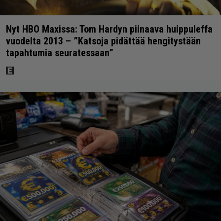
Nyt HBO Maxissa: Tom Hardyn piinaava huippuleffa
vuodelta 2013 – ”Katsoja pidättää hengitystään
tapahtumia seuratessaan”