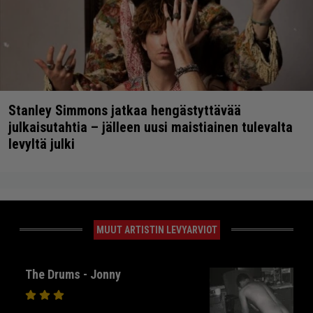
Stanley Simmons jatkaa hengästyttävää
julkaisutahtia – jälleen uusi maistiainen tulevalta
levyltä julki
MUUT ARTISTIN LEVYARVIOT
The Drums - Jonny