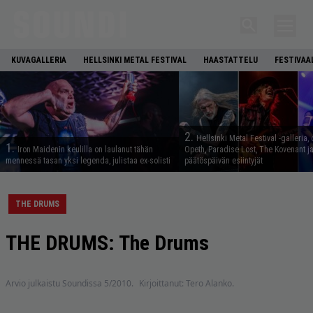
KUVAGALLERIA
HELLSINKI METAL FESTIVAL
HAASTATTELU
FESTIVAA
2.
Hellsinki Metal Festival -galleria, 
1.
Iron Maidenin keulilla on laulanut tähän
Opeth, Paradise Lost, The Kovenant j
mennessä tasan yksi legenda, julistaa ex-solisti
päätöspäivän esiintyjät
THE DRUMS
THE DRUMS: The Drums
Arvio julkaistu Soundissa 5/2010.
Kirjoittanut: Tero Alanko.