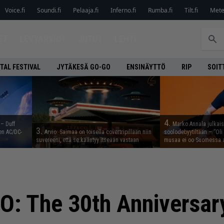
Voice.fi
Soundi.fi
Pelaaja.fi
Inferno.fi
Rumba.fi
Tilt.fi
Metel
ET
LEVYARVIOT
JUTUT
LEHTI
TAL FESTIVAL
JYTÄKESÄ GO-GO
ENSINÄYTTÖ
RIP
SOIT
4.
 – Duff
Marko Annala julkais
3.
en AC/DC-
Arvio: Saimaa on toisella covertripillään niin
soolodebyytiltään – ”Oli 
suvereeni, että se kääntyy itseään vastaan
musaa ei oo Suomessa a
: The 30th Anniversar