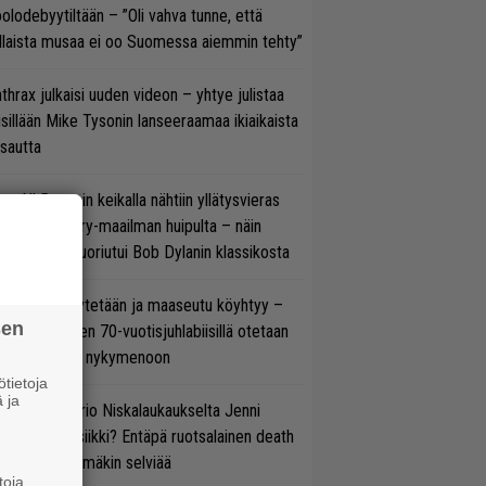
olodebyytiltään – ”Oli vahva tunne, että
llaista musaa ei oo Suomessa aiemmin tehty”
thrax julkaisi uuden videon – yhtye julistaa
isillään Mike Tysonin lanseeraamaa ikiaikaista
isautta
ns N’ Rosesin keikalla nähtiin yllätysvieras
oraan country-maailman huipulta – näin
koonpano suoriutui Bob Dylanin klassikosta
öläisiä kyykytetään ja maaseutu köyhtyy –
sen
mppi Varosen 70-vuotisjuhlabiisillä otetaan
ukasti kantaa nykymenoon
tietoja
 ja
ten taipuu Trio Niskalaukaukselta Jenni
rtiaisen musiikki? Entäpä ruotsalainen death
tal? Pian tämäkin selviää
toja