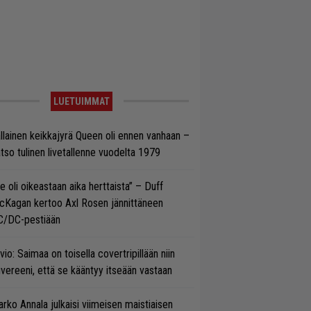
LUETUIMMAT
llainen keikkajyrä Queen oli ennen vanhaan –
tso tulinen livetallenne vuodelta 1979
e oli oikeastaan aika herttaista” – Duff
cKagan kertoo Axl Rosen jännittäneen
C/DC-pestiään
vio: Saimaa on toisella covertripillään niin
vereeni, että se kääntyy itseään vastaan
rko Annala julkaisi viimeisen maistiaisen