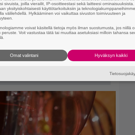
i sivuista, joilla vierailit, IP-osoitteestasi sekä laitteesi ominaisuuksista
”T
an yksityiskohtaisesti käyttötarkoituksiin ja teknologiakumppaneihimm
la välilehdellä. Hylkääminen voi vaikuttaa sivuston toimivuuteen ja
A.
yyteen.
knologiamme voivat käsitellä tietoja myös ilman suostumusta, jos niillä o
u peruste. Voit vastustaa tätä tai muuttaa asetuksiasi milloin tahansa se
lä.
Omat valintani
Hyväksyn kaikki
Tietosuojak