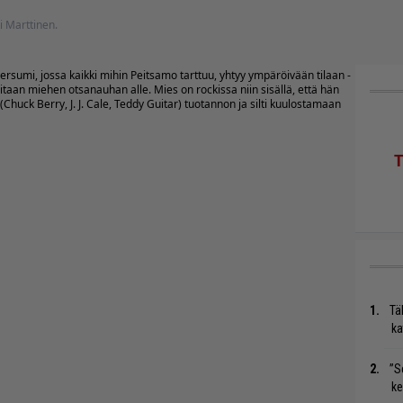
ti Marttinen.
versumi, jossa kaikki mihin Peitsamo tarttuu, yhtyy ympäröivään tilaan -
eitaan miehen otsanauhan alle. Mies on rockissa niin sisällä, että hän
Chuck Berry, J. J. Cale, Teddy Guitar) tuotannon ja silti kuulostamaan
Tä
ka
”S
ke