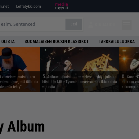
i.net
Leffatykki.com
Etsi
KIRJAUDU
TOLISTA
SUOMALAISEN ROCKIN KLASSIKOT
TARKKAILULUOKKA
5.
6.
i viimeisen maistiaisen
Anthrax julkaisi uuden videon – yhtye julistaa
Guns N’ 
vahva tunne, että tällaista
biisillään Mike Tysonin lanseeraamaa ikiaikaista
suoraan co
iemmin tehty”
viisautta
kokoonpano
y Album