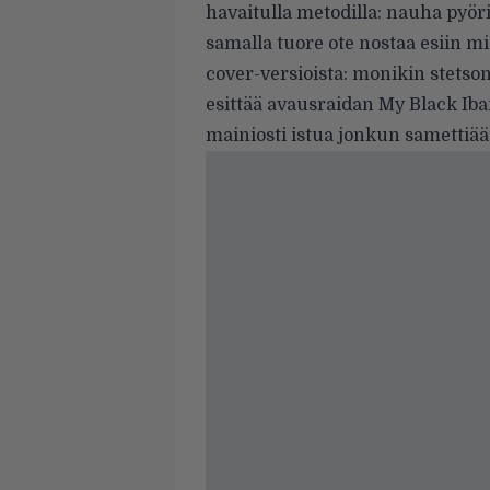
havaitulla metodilla: nauha pyör
samalla tuore ote nostaa esiin mie
cover-versioista: monikin stetso
esittää avausraidan My Black Iba
mainiosti istua jonkun samettiä