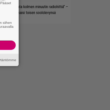
. Pääset
ässä ei jahdata kolmen minuutin radiohittiä” –
e
W. Yrjänä julkaisi toisen soololevynsä
n siihen
uraavalla
äytäntömme