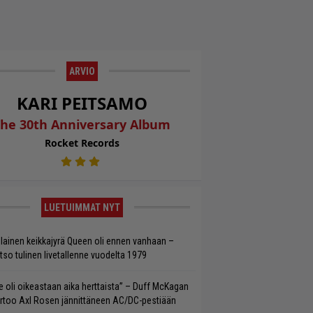
ARVIO
KARI PEITSAMO
The 30th Anniversary Album
Rocket Records
LUETUIMMAT NYT
llainen keikkajyrä Queen oli ennen vanhaan –
tso tulinen livetallenne vuodelta 1979
e oli oikeastaan aika herttaista” – Duff McKagan
rtoo Axl Rosen jännittäneen AC/DC-pestiään