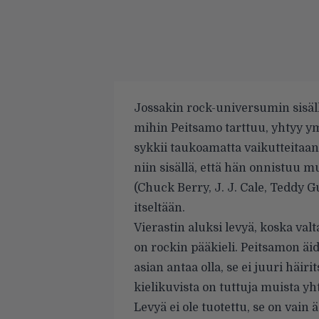
Jossakin rock-universumin sisäll
mihin Peitsamo tarttuu, yhtyy ymp
sykkii taukoamatta vaikutteitaa
niin sisällä, että hän onnistuu m
(Chuck Berry, J. J. Cale, Teddy G
itseltään.
Vierastin aluksi levyä, koska valt
on rockin pääkieli. Peitsamon äid
asian antaa olla, se ei juuri häiri
kielikuvista on tuttuja muista yh
Levyä ei ole tuotettu, se on vain