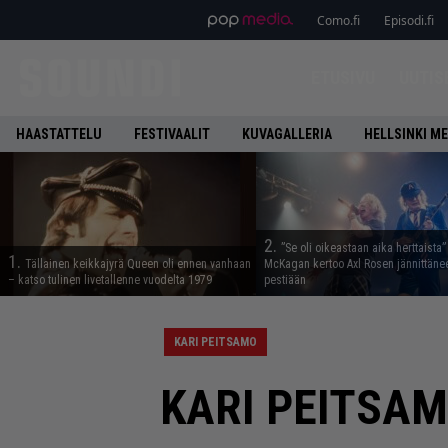
Como.fi
Episodi.fi
ETUSIVU
UUTIS
HAASTATTELU
FESTIVAALIT
KUVAGALLERIA
HELLSINKI ME
2.
”Se oli oikeastaan aika herttaista”
1.
Tällainen keikkajyrä Queen oli ennen vanhaan
McKagan kertoo Axl Rosen jännittäne
– katso tulinen livetallenne vuodelta 1979
pestiään
KARI PEITSAMO
KARI PEITSAMO