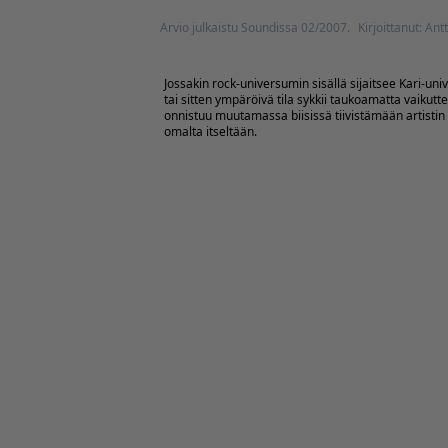
Arvio julkaistu Soundissa 02/2007.
Kirjoittanut: Ant
Jossakin rock-universumin sisällä sijaitsee Kari-uni
tai sitten ympäröivä tila sykkii taukoamatta vaikutt
onnistuu muutamassa biisissä tiivistämään artistin (
omalta itseltään.