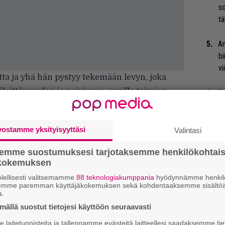
so
tä
An
bi
vi
ta ja yhä hän pystyy tekemään levyn, joka
vilpittömyyden ja naivismin avuilla toimien.
Gu
su
irallinen vaalibiisi, jolla annetaan pahvi-
ko
vostamme yksityisyyttäsi
Valintasi
mutta juuri sellaisia maailmassa tarvitaan.
Ty
semme suostumuksesi tarjotaksemme henkilökohtai
Tu
ökokemuksen
ti
lellisesti valitsemamme
88 teknologiakumppania
hyödynnämme henkilö
semme paremman käyttäjäkokemuksen sekä kohdentaaksemme sisältöä
Mi
a.
Va
ällä suostut tietojesi käyttöön seuraavasti
me
laitetunnisteita ja tallennamme evästeitä laitteellesi saadaksemme tie