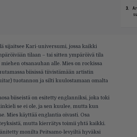
Ar
su
ä sijaitsee Kari-universumi, jossa kaikki
äröivään tilaan – tai sitten ympäröivä tila
n miehen otsanauhan alle. Mies on rockissa
uutamassa biisissä tiivistämään artistin
uitar) tuotannon ja silti kuulostamaan omalta
aosa biiseistä on esitetty englanniksi, joka toki
inkieli se ei ole, ja sen kuulee, mutta kun
tse. Mies käyttää englantia oivasti. Osa
teyksistä, mutta kierrätys toimii yhtä kaikki.
 äänitetty monilta Peitsamo-levyiltä hyväksi