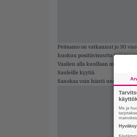
Peitsamo on vatkannut jo 30 vuot
huokuu positiivisuutta ja intoa, 
Vaalien alla kuullaan myös Karin v
Sauleille kyytiä.
Ar
Sanokaa vain häntä uneksijaksi, 
Tarvit
käytt
Me ja huo
tarjotak
mainoksi
Hyväksym
Käytämme 