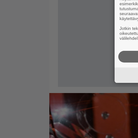
esimerkiks
tutustuma
seuraaval
käytettäv
Jotkin te
oikeutett
välilehdel