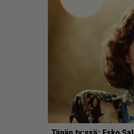
Tänän tv:ssä: Esko Sal