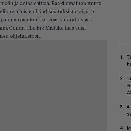
imään ja antaa soittaa. Raakilemainen mutta
likuvia biisien bändisovituksista tai jopa
npäinen raspikurkku voisi vakuuttavasti
nez Guitar. The Big Mistake taas voisi
änen ohjelmistoon.
Tä
ka
”S
M
A
Ar
su
Ma