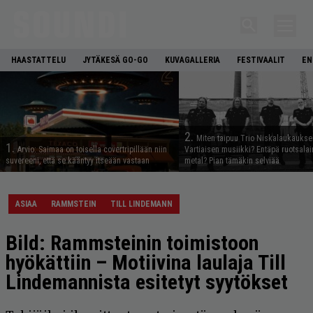
HAASTATTELU
JYTÄKESÄ GO-GO
KUVAGALLERIA
FESTIVAALIT
EN
2.
Miten taipuu Trio Niskalaukaukse
1.
Arvio: Saimaa on toisella covertripillään niin
Vartiaisen musiikki? Entäpä ruotsala
suvereeni, että se kääntyy itseään vastaan
metal? Pian tämäkin selviää
ASIAA
RAMMSTEIN
TILL LINDEMANN
Bild: Rammsteinin toimistoon
hyökättiin – Motiivina laulaja Till
Lindemannista esitetyt syytökset