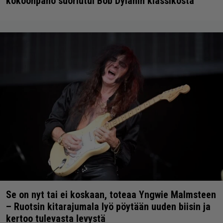
kokoonpano suoriutui Bob Dylanin klassikosta
Se on nyt tai ei koskaan, toteaa Yngwie Malmsteen
– Ruotsin kitarajumala lyö pöytään uuden biisin ja
kertoo tulevasta levystä