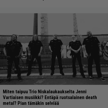
Miten taipuu Trio Niskalaukaukselta Jenni
Vartiaisen musiikki? Entäpä ruotsalainen death
metal? Pian tämäkin selviää