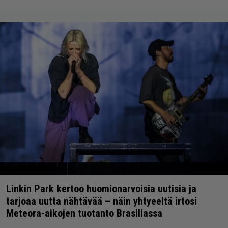
Linkin Park kertoo huomionarvoisia uutisia ja
tarjoaa uutta nähtävää – näin yhtyeeltä irtosi
Meteora-aikojen tuotanto Brasiliassa