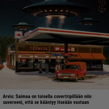
Arvio: Saimaa on toisella covertripillään niin
suvereeni, että se kääntyy itseään vastaan