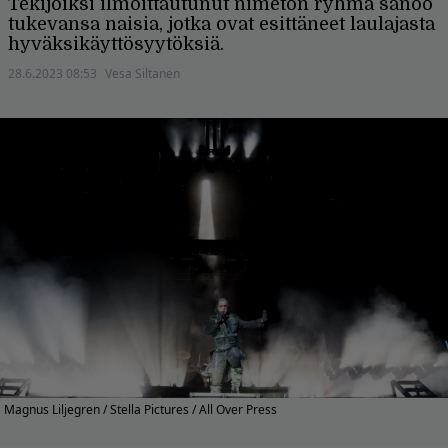
Tekijöiksi ilmoittautunut nimetön ryhmä sanoo
tukevansa naisia, jotka ovat esittäneet laulajasta
hyväksikäyttösyytöksiä.
28.6.2023 08:53
Vesa Siltanen
Magnus Liljegren / Stella Pictures / All Over Press