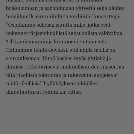
naisille. Samalla ryhmä kehotti muitakin
boikotoimaan ja sabotoimaan yhtyettä sekä näiden
heinäkuulle suunniteltuja Berliinin-konsertteja.
”Osoitamme solidaarisuutta niille, jotka ovat
kokeneet järjestelmällistä seksuaalista väkivaltaa
Till Lindemannin ja kumppanien toimesta.
Haluamme tehdä selväksi, että näillä teoilla on
seurauksensa. Tämä koskee myös yhtiöitä ja
ihmisiä, jotka tarjoavat mahdollisuuden harjoittaa
tätä rikollista toimintaa ja tukevat tai suojelevat
näitä rikollisia”, hyökkäyksen tekijöiksi
ilmoittautunut ryhmä kirjoittaa.