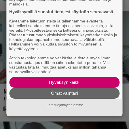
mainoksia.
Hyväksymällä suostut tietojesi käyttöön seuraavasti
Käytämme laitetunnisteita ja tallennamme evästeitä
laitteellesi saadaksemme tietoja esimerkiksi sivuista, joilla
vierailit, IP-osoitteestasi sekä laitteesi ominaisuuksista.
Pääset tutustumaan yksityiskohtaisesti käyttötarkoituksiin ja
teknologiakumppaneihimme seuraavalla välilehdellä.
Hylkääminen voi vaikuttaa sivuston toimivuuteen ja
käytettävyyteen.
Jotkin teknologiamme voivat käsitellä tietoja myös ilman
suostumusta, jos niillä on siihen oikeutettu peruste. Voit
vastustaa tätä tai muuttaa asetuksiasi milloin tahansa
seuraavalla välilehdellä.
Hyväksyn kaikki
Nyt Netflixissä: Yksi viime vuosien parhaista
Omat valintani
rikossarjoista – IMDB-arvio 8,8
Tietosuojakäytäntömme