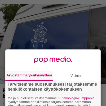
Arvostamme yksityisyyttäsi
Valintasi
Tarvitsemme suostumuksesi tarjotaksemme
henkilökohtaisen käyttökokemuksen
Poliisilla tehovalvonta – tästä kysymys ja näin
kauan kestää
Me ja huolellisesti valitsemamme
88 teknologiakumppania
hyödynnämme henkilötietoja tarjotaksemme paremman
käyttäjäkokemuksen sekä kohdentaaksemme sisältöä ja