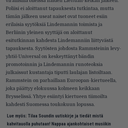
virallisilla bileissä näiden Liettuan-keikan jälkeen.
Poliisi ei aloittanut tapauksesta tutkintaa, mutta
tämän jälkeen useat naiset ovat tuoneet esiin
erilaisia syytöksiä Lindemannin toimista ja
Berliinin yleinen syyttäjä
on aloittanut
esitutkinnan
kahdesta Lindemanniin liittyvästä
tapauksesta. Syytösten johdosta Rammsteinin levy-
yhtiö Universal
on keskeyttänyt
bändin
promotoinnin ja Lindemannin runoteoksia
julkaissut kustantaja
tiputti
laulajan listoiltaan.
Rammstein on parhaillaan Euroopan-kiertueella,
joka päättyy elokuussa kolmeen keikkaan
Brysselissä. Yhtye esiintyi kiertueen tiimoilta
kahdesti Suomessa toukokuun lopussa.
Lue myös:
Tilaa Soundin uutiskirje ja tiedät mistä
kahvitauolla puhutaan! Nappaa ajankohtaiset musiikin