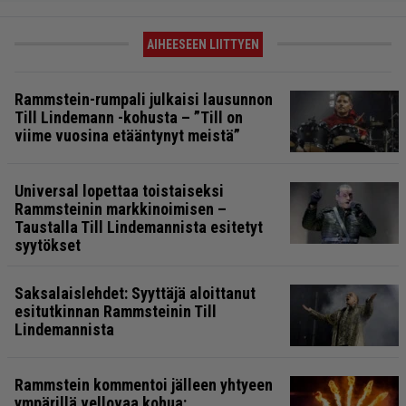
AIHEESEEN LIITTYEN
Rammstein-rumpali julkaisi lausunnon
Till Lindemann -kohusta – ”Till on
viime vuosina etääntynyt meistä”
Universal lopettaa toistaiseksi
Rammsteinin markkinoimisen –
Taustalla Till Lindemannista esitetyt
syytökset
Saksalaislehdet: Syyttäjä aloittanut
esitutkinnan Rammsteinin Till
Lindemannista
Rammstein kommentoi jälleen yhtyeen
ympärillä vellovaa kohua: