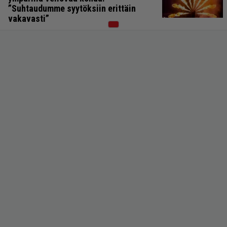
”Suhtaudumme syytöksiin erittäin
vakavasti”