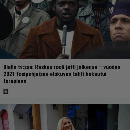
Illalla tv:ssä: Raskas rooli jätti jälkensä – vuoden
2021 tosipohjaisen elokuvan tähti hakeutui
terapiaan