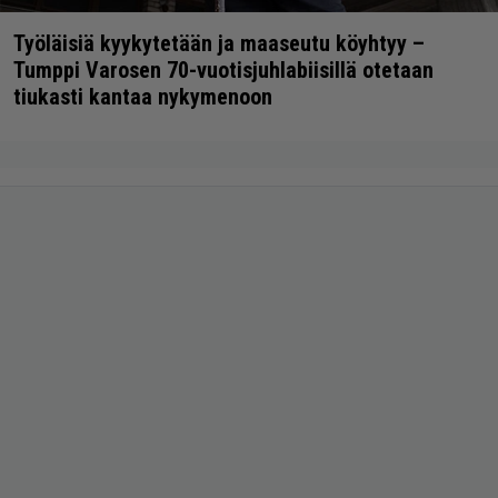
Työläisiä kyykytetään ja maaseutu köyhtyy –
Tumppi Varosen 70-vuotisjuhlabiisillä otetaan
tiukasti kantaa nykymenoon