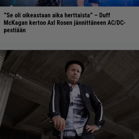
”Se oli oikeastaan aika herttaista” – Duff
McKagan kertoo Axl Rosen jännittäneen AC/DC-
pestiään