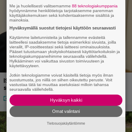
Me ja huolellisesti valitsemamme
88 teknologiakumppania
hyödynnämme henkilötietoja tarjotaksemme paremman
käyttäjäkokemuksen sekä kohdentaaksemme sisältöä ja
mainoksia.
Hyväksymällä suostut tietojesi käyttöön seuraavasti
Käytämme laitetunnisteita ja tallennamme evästeitä
laitteellesi saadaksemme tietoja esimerkiksi sivuista, joilla
vierailit, IP-osoitteestasi sekä laitteesi ominaisuuksista.
Pääset tutustumaan yksityiskohtaisesti käyttötarkoituksiin ja
teknologiakumppaneihimme seuraavalla välilehdellä.
Hylkääminen voi vaikuttaa sivuston toimivuuteen ja
käytettävyyteen.
Jotkin teknologiamme voivat käsitellä tietoja myös ilman
IS: Hjalliksen ja Jasminen häissä suomalainen
suostumusta, jos niillä on siihen oikeutettu peruste. Voit
vastustaa tätä tai muuttaa asetuksiasi milloin tahansa
supertähti
seuraavalla välilehdellä.
Hyväksyn kaikki
Omat valintani
Tietosuojakäytäntömme