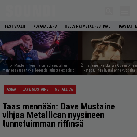
FESTIVAALIT
KUVAGALLERIA
HELLSINKI METAL FESTIVAL
HAASTATTE
1.
2.
Iron Maidenin keulilla on laulanut tähän
Tällainen keikkajyrä Queen oli e
mennessä tasan yksi legenda, julistaa ex-solisti
– katso tulinen livetallenne vuodelta
ASIAA
DAVE MUSTAINE
METALLICA
Taas mennään: Dave Mustaine
vihjaa Metallican nyysineen
tunnetuimman riffinsä