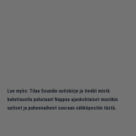
Lue myös:
Tilaa Soundin uutiskirje ja tiedät mistä
kahvitauolla puhutaan! Nappaa ajankohtaiset musiikin
uutiset ja puheenaiheet suoraan sähköpostiin tästä.