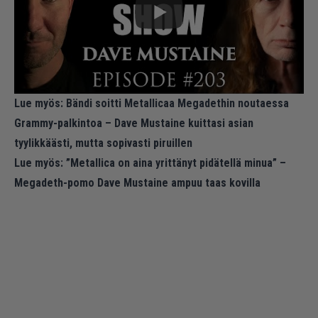
Lue myös:
Bändi soitti Metallicaa Megadethin noutaessa
Grammy-palkintoa – Dave Mustaine kuittasi asian
tyylikkäästi, mutta sopivasti piruillen
Lue myös:
”Metallica on aina yrittänyt pidätellä minua” –
Megadeth-pomo Dave Mustaine ampuu taas kovilla