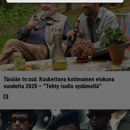
Tänään tv:ssä: Koskettava kotimainen elokuva
vuodelta 2020 – ”Tehty isolla sydämellä”