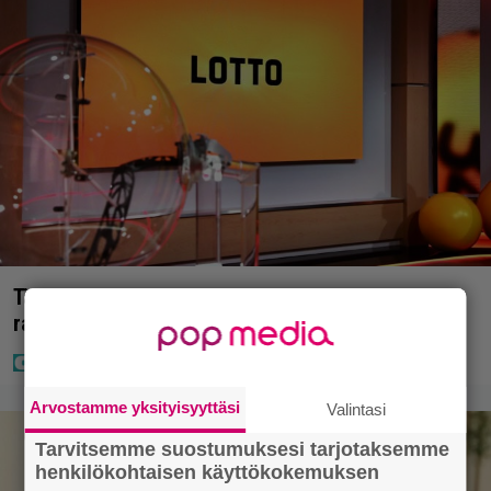
Täällä pelattiin lauantain Loton ja Jokerin isot
rahat – Tokmannilla, ABC:lla, netissä…
Arvostamme yksityisyyttäsi
Valintasi
Tarvitsemme suostumuksesi tarjotaksemme
henkilökohtaisen käyttökokemuksen