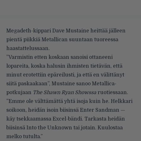
Megadeth-kippari Dave Mustaine heittää jälleen
pientä piikkiä Metallican suuntaan tuoreessa
haastattelussaan.
”Varmistin etten koskaan sanoisi ottaneeni
lopareita, koska halusin ihmisten tietävän, että
minut erotettiin epäreilusti, ja että en välittänyt
siitä paskaakaan”, Mustaine sanoo Metallica-
potkujaan
The Shawn Ryan Showssa
ruotiessaan.
”Emme ole välttämättä yhtä isoja kuin he. Helkkari
soikoon, heidän isoin biisinsä Enter Sandman —
käy tsekkaamassa Excel-bändi. Tarkasta heidän
biisinsä Into the Unknown tai jotain. Kuulostaa
melko tutulta.”