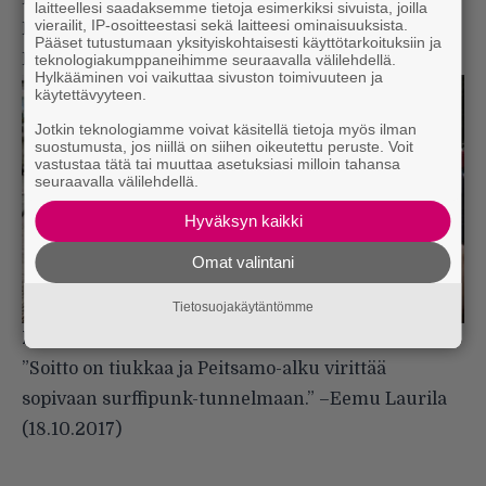
laitteellesi saadaksemme tietoja esimerkiksi sivuista, joilla
vierailit, IP-osoitteestasi sekä laitteesi ominaisuuksista.
Paikalliset kummasteli meidän puhetyyliä ja sitä
Pääset tutustumaan yksityiskohtaisesti käyttötarkoituksiin ja
Rikon perseilyä.”
–
Petu Partanen (
13.9.2017
)
teknologiakumppaneihimme seuraavalla välilehdellä.
Hylkääminen voi vaikuttaa sivuston toimivuuteen ja
käytettävyyteen.
Jotkin teknologiamme voivat käsitellä tietoja myös ilman
suostumusta, jos niillä on siihen oikeutettu peruste. Voit
vastustaa tätä tai muuttaa asetuksiasi milloin tahansa
seuraavalla välilehdellä.
Hyväksyn kaikki
Omat valintani
Tietosuojakäytäntömme
Prinssi Rohkea Ja Erämaan Rotat
”Soitto on tiukkaa ja Peitsamo-alku virittää
sopivaan surffipunk-tunnelmaan.”
–
Eemu Laurila
(
18.10.2017
)