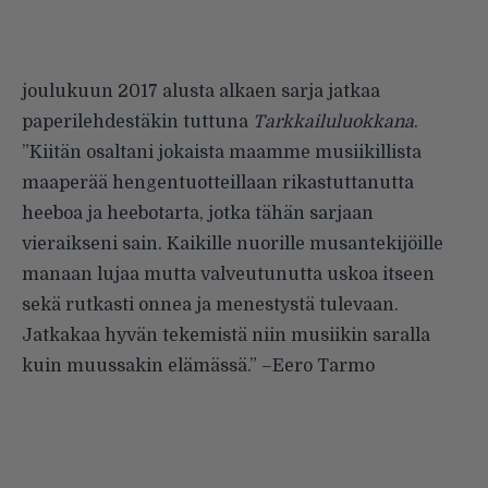
joulukuun 2017 alusta alkaen sarja jatkaa
paperilehdestäkin tuttuna
Tarkkailuluokkana
.
”
Kiitän osaltani jokaista maamme musiikillista
maaperää hengentuotteillaan rikastuttanutta
heeboa ja heebotarta, jotka tähän sarjaan
vieraikseni sain. Kaikille nuorille musantekijöille
manaan lujaa mutta valveutunutta uskoa itseen
sekä rutkasti onnea ja menestystä tulevaan.
Jatkakaa hyvän tekemistä niin musiikin saralla
kuin muussakin elämässä.”
–
Eero Tarmo