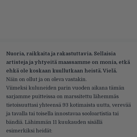
Nuoria, raikkaita ja rakastuttavia. Sellaisia
artisteja ja yhtyeitä maassamme on monia, etkä
ehkä ole koskaan kuullutkaan heistä. Vielä.
Näin on ollut ja on oleva vastakin.
Viimeksi kuluneiden parin vuoden aikana tämän
sarjamme puitteissa on marssitettu lähemmäs
tietoisuuttasi yhteensä 93 kotimaista uutta, verevää
ja tavalla tai toisella innostavaa sooloartistia tai
bändiä. Lähimmän 11 kuukauden sisällä
esimerkiksi heidät: