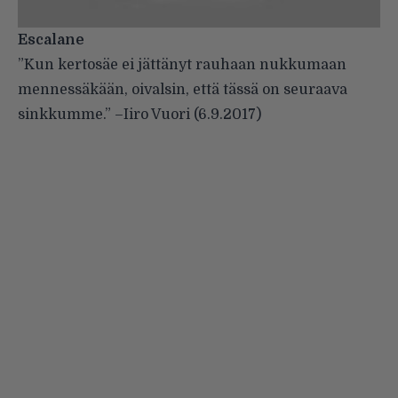
Escalane
”Kun kertosäe ei jättänyt rauhaan nukkumaan
mennessäkään, oivalsin, että tässä on seuraava
sinkkumme.”
–
Iiro Vuori (
6.9.2017
)