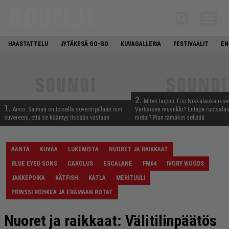
HAASTATTELU
JYTÄKESÄ GO-GO
KUVAGALLERIA
FESTIVAALIT
EN
2.
Miten taipuu Trio Niskalaukaukse
1.
Arvio: Saimaa on toisella covertripillään niin
Vartiaisen musiikki? Entäpä ruotsala
suvereeni, että se kääntyy itseään vastaan
metal? Pian tämäkin selviää
ÄÄNTÄ
KUVAA
LUKEMISTA
NUORET JA RAIKKAAT
BLUE EYED SONS
CAROLUS
ESCALANE
FM64
IVORY WOODS
JAKKEPOIKA
KÄTFISH
KATLA
MERITUULI
PRINSSI ROHKEA JA ERÄMAAN ROTAT
Nuoret ja raikkaat: Välitilinpäätös