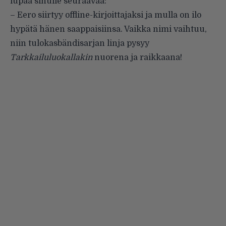
lupaa sinulle seuraavaa:
–
Eero siirtyy offline-kirjoittajaksi ja mulla on ilo
hypätä hänen saappaisiinsa. Vaikka nimi vaihtuu,
niin tulokasbändisarjan linja pysyy
Tarkkailuluokallakin
nuorena ja raikkaana!