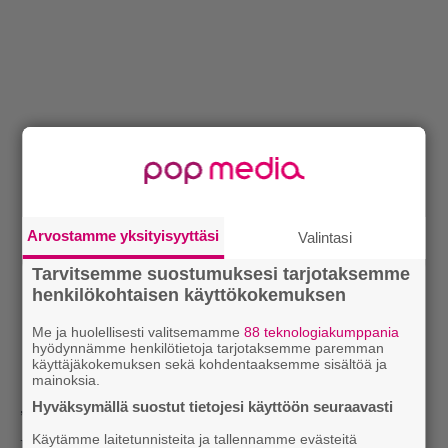
Arvostamme yksityisyyttäsi
Valintasi
Tarvitsemme suostumuksesi tarjotaksemme
henkilökohtaisen käyttökokemuksen
Me ja huolellisesti valitsemamme
88 teknologiakumppania
hyödynnämme henkilötietoja tarjotaksemme paremman
käyttäjäkokemuksen sekä kohdentaaksemme sisältöä ja
mainoksia.
Hyväksymällä suostut tietojesi käyttöön seuraavasti
”Vietettiin alkuvuodesta viikonloppu Hesassa.
Käytämme laitetunnisteita ja tallennamme evästeitä
Rikolla oli siellä aika kova turistimode päällä.