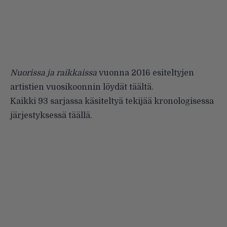
Nuorissa ja raikkaissa
vuonna 2016 esiteltyjen
artistien vuosikoonnin löydät
täältä
.
Kaikki 93 sarjassa käsiteltyä tekijää kronologisessa
järjestyksessä
täällä
.