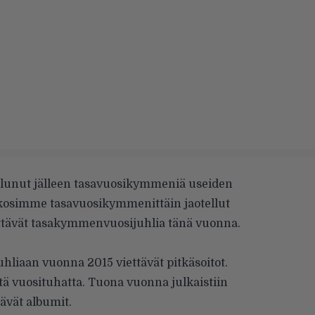
ulunut jälleen tasavuosikymmeniä useiden
Kokosimme tasavuosikymmenittäin jaotellut
ettävät tasakymmenvuosijuhlia tänä vuonna.
uhliaan vuonna 2015 viettävät pitkäsoitot.
stä vuosituhatta. Tuona vuonna julkaistiin
vät albumit.