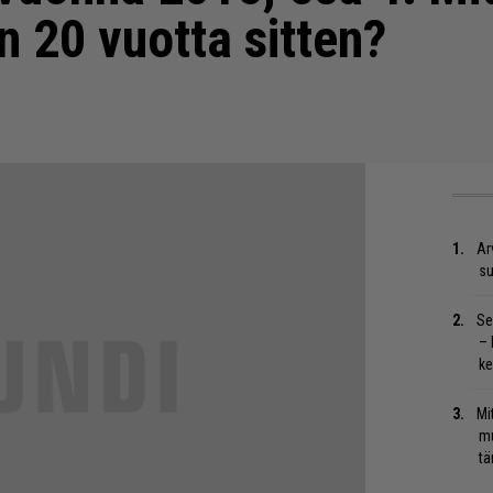
in 20 vuotta sitten?
Ar
su
Se
– 
ke
Mi
mu
tä