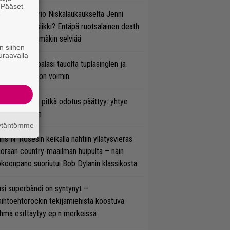
. Pääset
ten taipuu Trio Niskalaukaukselta Jenni
e
rtiaisen musiikki? Entäpä ruotsalainen death
tal? Pian tämäkin selviää
n siihen
uraavalla
ind Channel palasi tauolta tuplasinglen ja
yttävän videon voimin
ezer-fanien pitkä odotus päättyy: yhtye
ulee Suomeen
äytäntömme
ns N’ Rosesin keikalla nähtiin yllätysvieras
oraan country-maailman huipulta – näin
koonpano suoriutui Bob Dylanin klassikosta
si superbändi on syntynyt –
ihtoehtorockin tekijämiehistä koostuva
hmä esittäytyy ep:n merkeissä