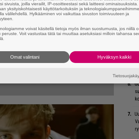
i sivuista, joilla vierailit, IP-osoitteestasi sekä laitteesi ominaisuuksista
Mi
an yksityiskohtaisesti käyttötarkoituksiin ja teknologiakumppaneihimm
la välilehdellä. Hylkääminen voi vaikuttaa sivuston toimivuuteen ja
Va
yyteen.
me
knologiamme voivat käsitellä tietoja myös ilman suostumusta, jos niillä o
u peruste. Voit vastustaa tätä tai muuttaa asetuksiasi milloin tahansa se
Bl
lä.
nä
Omat valintani
Hyväksyn kaikki
We
t
Tietosuojak
Gu
su
ko
Uu
Va
ry