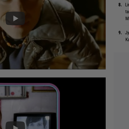
Li
ta
Me
Jy
Ka