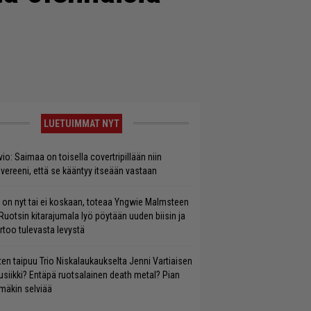
LUETUIMMAT NYT
vio: Saimaa on toisella covertripillään niin
vereeni, että se kääntyy itseään vastaan
 on nyt tai ei koskaan, toteaa Yngwie Malmsteen
Ruotsin kitarajumala lyö pöytään uuden biisin ja
rtoo tulevasta levystä
ten taipuu Trio Niskalaukaukselta Jenni Vartiaisen
siikki? Entäpä ruotsalainen death metal? Pian
mäkin selviää