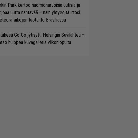
nkin Park kertoo huomionarvoisia uutisia ja
rjoaa uutta nähtävää – näin yhtyeeltä irtosi
teora-aikojen tuotanto Brasiliassa
täkesä Go-Go jytisytti Helsingin Suvilahtea –
tso hulppea kuvagalleria viikonlopulta