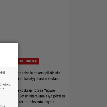
LUETUIMMAT
sen
vio: Saimaa on toisella covertripillään niin
vereeni, että se kääntyy itseään vastaan
tietoja
 ja
 on nyt tai ei koskaan, toteaa Yngwie
lmsteen – Ruotsin kitarajumala lyö pöytään
den biisin ja kertoo tulevasta levystä
toja