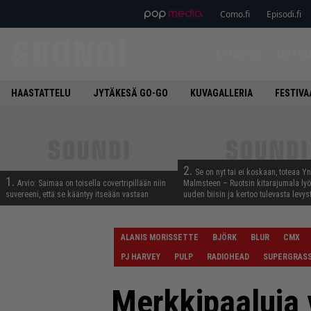
Como.fi
Episodi.fi
ETUSIVU
UUTIS
HAASTATTELU
JYTÄKESÄ GO-GO
KUVAGALLERIA
FESTIVA
2.
Se on nyt tai ei koskaan, toteaa Y
1.
Arvio: Saimaa on toisella covertripillään niin
Malmsteen – Ruotsin kitarajumala ly
suvereeni, että se kääntyy itseään vastaan
uuden biisin ja kertoo tulevasta levys
ALANIS MORISSETTE
BJÖRK
BLUR
CMX
PJ HARVEY
PULP
RADIOHEAD
SUPERGRAS
Merkkipaaluja 