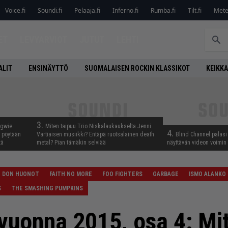
Voice.fi
Soundi.fi
Pelaaja.fi
Inferno.fi
Rumba.fi
Tilt.fi
Metel
ET
LEVYARVIOT
JUTUT
LEHTI
ALIT
ENSINÄYTTÖ
SUOMALAISEN ROCKIN KLASSIKOT
KEIKKA
3.
ngwie
Miten taipuu Trio Niskalaukaukselta Jenni
4.
ö pöytään
Vartiaisen musiikki? Entäpä ruotsalainen death
Blind Channel palasi 
tä
metal? Pian tämäkin selviää
näyttävän videon voimin
DON HUONOT
FAITH NO MORE
FOO FIGHTERS
GARBAGE
ISMO ALANKO
S
THE SMASHING PUMPKINS
vuonna 2015, osa 4: Mit