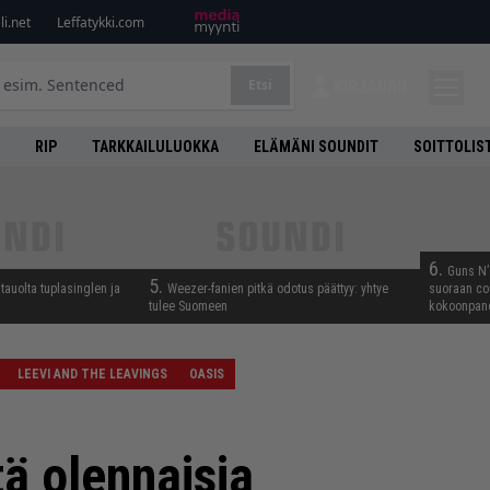
i.net
Leffatykki.com
Etsi
KIRJAUDU
RIP
TARKKAILULUOKKA
ELÄMÄNI SOUNDIT
SOITTOLIS
6.
Guns N’ 
5.
tauolta tuplasinglen ja
Weezer-fanien pitkä odotus päättyy: yhtye
suoraan co
tulee Suomeen
kokoonpano
LEEVI AND THE LEAVINGS
OASIS
ä olennaisia