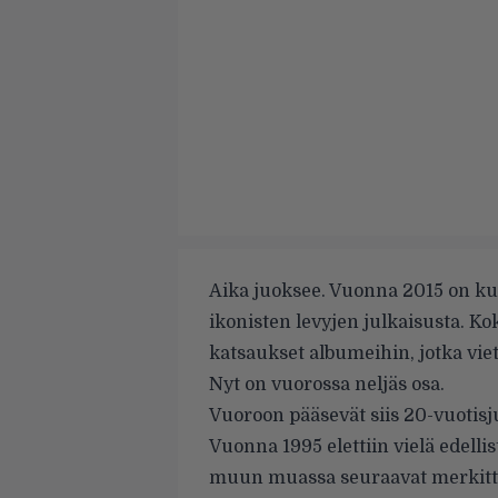
Aika juoksee. Vuonna 2015 on k
ikonisten levyjen julkaisusta. 
katsaukset albumeihin, jotka vi
Nyt on vuorossa neljäs osa.
Vuoroon pääsevät siis 20-vuotisj
Vuonna 1995 elettiin vielä edelli
muun muassa seuraavat merkittä