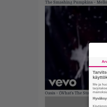
The Smashing Pumpkins − Mellon
Ar
Tarvit
käytt
Me ja huo
tarjotak
mainoksi
Oasis − (What’s The Story) Morn
Hyväksym
Käytämme 