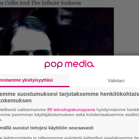
 Collie And The Infinite Sadness
vostamme yksityisyyttäsi
Valintasi
semme suostumuksesi tarjotaksemme henkilökohtai
Ar
ökokemuksen
su
lellisesti valitsemamme
88 teknologiakumppania
hyödynnämme henkilö
semme paremman käyttäjäkokemuksen sekä kohdentaaksemme sisältöä
Se
a.
ing Glory?
Ma
ällä suostut tietojesi käyttöön seuraavasti
uu
laitetunnisteita ja tallennamme evästeitä laitteellesi saadaksemme tie