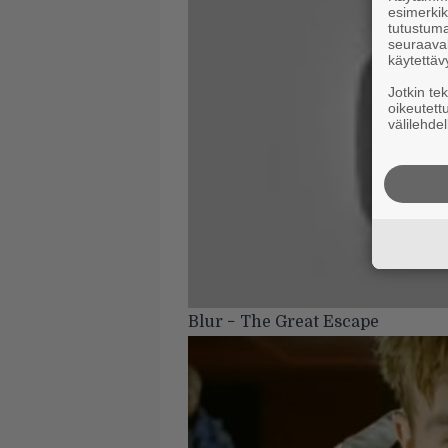
esimerkiks
tutustuma
seuraaval
käytettäv
Jotkin te
oikeutett
välilehdel
Blur − The Great Escape