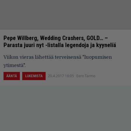
Pepe Willberg, Wedding Crashers, GOLD… –
Parasta juuri nyt -listalla legendoja ja kyyneliä
Viikon vieras lähettää terveisensä "luopumisen
ytimestä".
20.4.2017 18:05
Eero Tarmo
ÄÄNTÄ
LUKEMISTA