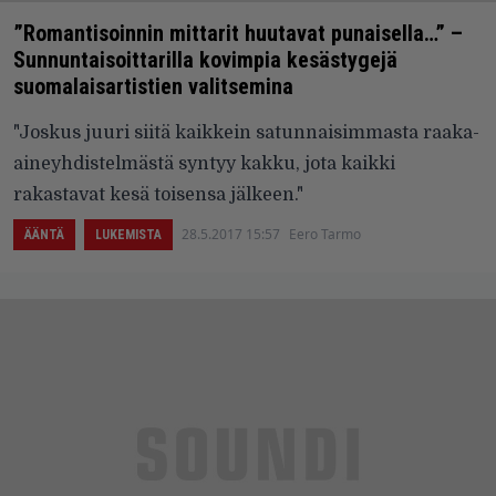
”Romantisoinnin mittarit huutavat punaisella…” –
Sunnuntaisoittarilla kovimpia kesästygejä
suomalaisartistien valitsemina
"Joskus juuri siitä kaikkein satunnaisimmasta raaka-
aineyhdistelmästä syntyy kakku, jota kaikki
rakastavat kesä toisensa jälkeen."
28.5.2017 15:57
Eero Tarmo
ÄÄNTÄ
LUKEMISTA