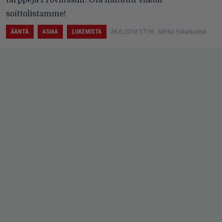
soittolistamme!
26.6.2018 17:36
Mirko Siikaluoma
ÄÄNTÄ
ASIAA
LUKEMISTA