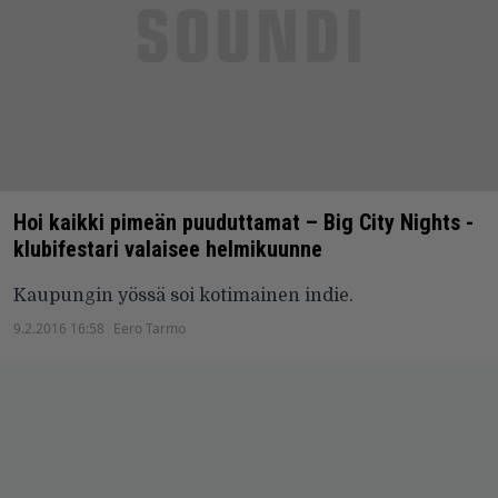
Hoi kaikki pimeän puuduttamat – Big City Nights -
klubifestari valaisee helmikuunne
Kaupungin yössä soi kotimainen indie.
9.2.2016 16:58
Eero Tarmo