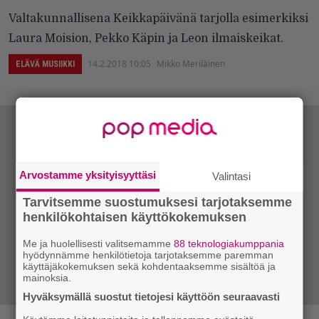
Valtakunnallisena Keikkapäivänä tarjolla esimerkiksi
Laura Moision, Pekko Käpin ja Leon ilmaiskeikat.
14.2.2018 10:05
Mikko Meriläinen
ELÄVÄ MUSIIKKI
Arvostamme yksityisyyttäsi
Valintasi
Tarvitsemme suostumuksesi tarjotaksemme
henkilökohtaisen käyttökokemuksen
Me ja huolellisesti valitsemamme
88 teknologiakumppania
hyödynnämme henkilötietoja tarjotaksemme paremman
käyttäjäkokemuksen sekä kohdentaaksemme sisältöä ja
mainoksia.
Hyväksymällä suostut tietojesi käyttöön seuraavasti