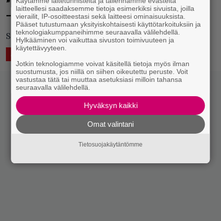
Käytämme laitetunnisteita ja tallennamme evästeitä
”Kun joutuu tarkistamaan nimen sähkölaskusta…”
laitteellesi saadaksemme tietoja esimerkiksi sivuista, joilla
– Lauantailekana Pasa: Ei vaihdeta numeroita
vierailit, IP-osoitteestasi sekä laitteesi ominaisuuksista.
Pääset tutustumaan yksityiskohtaisesti käyttötarkoituksiin ja
teknologiakumppaneihimme seuraavalla välilehdellä.
Stadilaiset elektronisempaa puoltaan esittelemässä.
Hylkääminen voi vaikuttaa sivuston toimivuuteen ja
käytettävyyteen.
22.7.2017 16:04
Eero Tarmo
ÄÄNTÄ
LUKEMISTA
Jotkin teknologiamme voivat käsitellä tietoja myös ilman
suostumusta, jos niillä on siihen oikeutettu peruste. Voit
vastustaa tätä tai muuttaa asetuksiasi milloin tahansa
seuraavalla välilehdellä.
Hyväksyn kaikki
Omat valintani
Tietosuojakäytäntömme