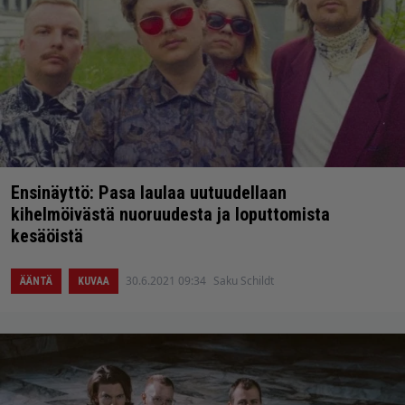
Ensinäyttö: Pasa laulaa uutuudellaan
kihelmöivästä nuoruudesta ja loputtomista
kesäöistä
30.6.2021 09:34
Saku Schildt
ÄÄNTÄ
KUVAA