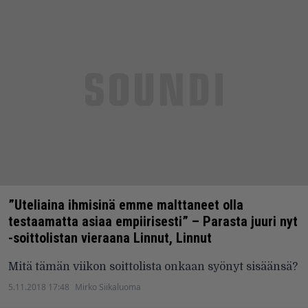
”Uteliaina ihmisinä emme malttaneet olla
testaamatta asiaa empiirisesti” – Parasta juuri nyt
-soittolistan vieraana Linnut, Linnut
Mitä tämän viikon soittolista onkaan syönyt sisäänsä?
5.11.2018 17:48
Mirko Siikaluoma