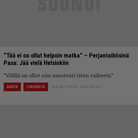
”Tää ei oo ollut helpoin matka” – Perjantaibiisinä
Pasa: Jää vielä Helsinkiin
"Välillä on ollut niin sanotusti vitun vaikeeta."
14.4.2017 00:12
Eero Tarmo
ÄÄNTÄ
LUKEMISTA