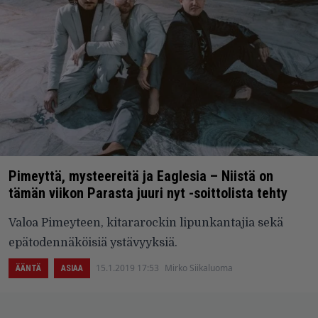
Pimeyttä, mysteereitä ja Eaglesia – Niistä on
tämän viikon Parasta juuri nyt -soittolista tehty
Valoa Pimeyteen, kitararockin lipunkantajia sekä
epätodennäköisiä ystävyyksiä.
15.1.2019 17:53
Mirko Siikaluoma
ÄÄNTÄ
ASIAA