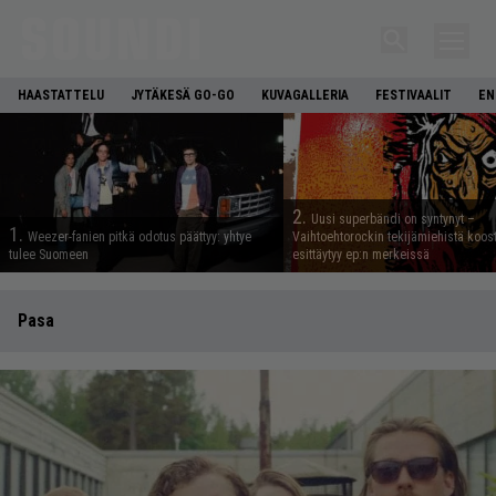
HAASTATTELU
JYTÄKESÄ GO-GO
KUVAGALLERIA
FESTIVAALIT
EN
2.
Uusi superbändi on syntynyt –
1.
Weezer-fanien pitkä odotus päättyy: yhtye
Vaihtoehtorockin tekijämiehistä koos
tulee Suomeen
esittäytyy ep:n merkeissä
Pasa