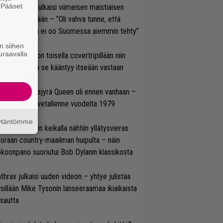
. Pääset
rko Annala julkaisi viimeisen maistiaisen
e
olodebyytiltään – ”Oli vahva tunne, että
llaista musaa ei oo Suomessa aiemmin tehty”
n siihen
uraavalla
vio: Saimaa on toisella covertripillään niin
vereeni, että se kääntyy itseään vastaan
llainen keikkajyrä Queen oli ennen vanhaan –
tso tulinen livetallenne vuodelta 1979
äytäntömme
ns N’ Rosesin keikalla nähtiin yllätysvieras
oraan country-maailman huipulta – näin
koonpano suoriutui Bob Dylanin klassikosta
thrax julkaisi uuden videon – yhtye julistaa
isillään Mike Tysonin lanseeraamaa ikiaikaista
isautta