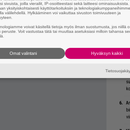
i sivuista, joilla vierailit, IP-osoitteestasi sekä laitteesi ominaisuuksista
Ma
pääkuvassa),
Ile Kallio Big Rock Bandia
ja
an yksityiskohtaisesti käyttötarkoituksiin ja teknologiakumppaneihimm
so
la välilehdellä. Hylkääminen voi vaikuttaa sivuston toimivuuteen ja
yyteen.
tä
taa
kaasuttelevalla
White Ferrarilla
knologiamme voivat käsitellä tietoja myös ilman suostumusta, jos niillä o
n
välittömään tuntumaan. Sitten tunnelmaa
u peruste. Voit vastustaa tätä tai muuttaa asetuksiasi milloin tahansa se
Ar
lä.
 kunnes
huhumyllyssä
piehtaroiva
Ghost
su
yttääkseen.
losure
Omat valintani
-albuminsa taannoin julkaisseen jazz-
Hyväksyn kaikki
Tä
ka
ne Alone
-kappaleestaan seuraavaa:
Tietosuojak
Gu
su
ko
An
bi
vi