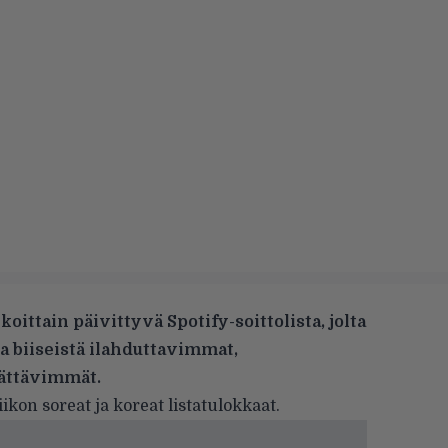
koittain päivittyvä Spotify-soittolista, jolta
ta biiseistä ilahduttavimmat,
rättävimmät.
iikon soreat ja koreat listatulokkaat.