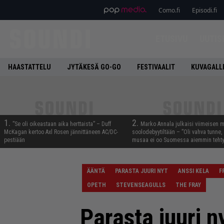
Como.fi
Episodi.fi
ETUSIVU
UUTIS
HAASTATTELU
JYTÄKESÄ GO-GO
FESTIVAALIT
KUVAGALL
1.
2.
”Se oli oikeastaan aika herttaista” – Duff
Marko Annala julkaisi viimeisen m
McKagan kertoo Axl Rosen jännittäneen AC/DC-
soolodebyytiltään – ”Oli vahva tunne, e
pestiään
musaa ei oo Suomessa aiemmin tehty
ÄÄNTÄ
PARASTA JUURI NYT
ANSSI KELA
F
OPETH
STEVENSEAGULLS
THE FRAY
Parasta juuri ny