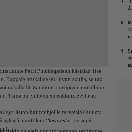
”T
A.
Mi
Va
me
Se
Ma
uu
nistimme Petri Puolitaipaleen käsialaa. Itse
rin. Kappale mukailee 60-luvun soulia, se tuo
oimaballadit. Sanoitus on riipivän surullinen
a. Tämä on ehdoton suosikkini levyltä ja
ri nyt
-listan kuuntelijoille terveisiä Oulusta,
ää syksyä, nauttikaa
Closuresta
– se sopii
hin
!
entiäkin
on vielä ynnätty somaan settiimme,