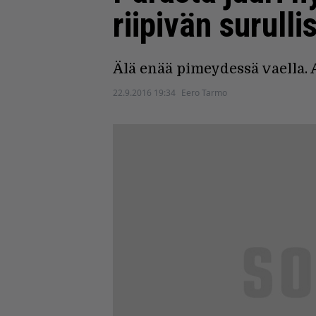
riipivän surulli
Älä enää pimeydessä vaella.
22.9.2016 19:34
Eero Tarmo