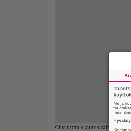
Ar
Tarvit
käytt
Me ja huo
tarjotak
mainoksi
Hyväksym
Olisi
uutta albumia
valmisteleva
Käytämme 