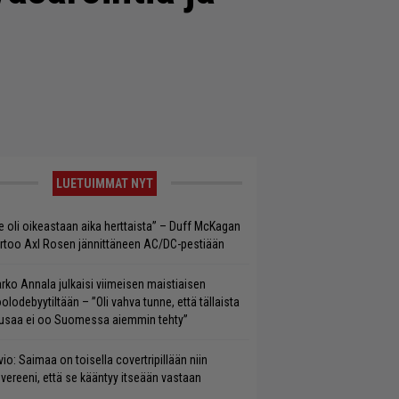
LUETUIMMAT NYT
e oli oikeastaan aika herttaista” – Duff McKagan
rtoo Axl Rosen jännittäneen AC/DC-pestiään
rko Annala julkaisi viimeisen maistiaisen
olodebyytiltään – ”Oli vahva tunne, että tällaista
saa ei oo Suomessa aiemmin tehty”
vio: Saimaa on toisella covertripillään niin
vereeni, että se kääntyy itseään vastaan