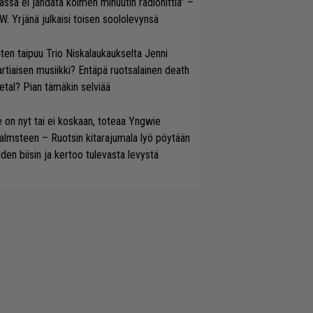
ässä ei jahdata kolmen minuutin radiohittiä” –
W. Yrjänä julkaisi toisen soololevynsä
ten taipuu Trio Niskalaukaukselta Jenni
rtiaisen musiikki? Entäpä ruotsalainen death
tal? Pian tämäkin selviää
 on nyt tai ei koskaan, toteaa Yngwie
lmsteen – Ruotsin kitarajumala lyö pöytään
den biisin ja kertoo tulevasta levystä