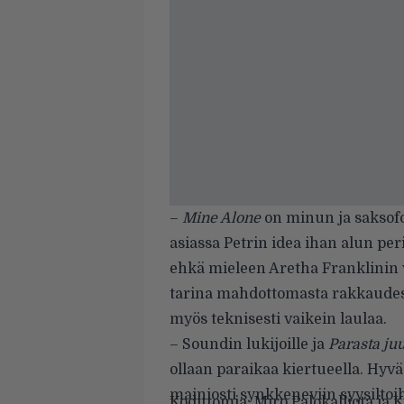
–
Mine Alone
on minun ja saksofo
asiassa Petrin idea ihan alun pe
ehkä mieleen Aretha Franklinin v
tarina mahdottomasta rakkaudest
myös teknisesti vaikein laulaa.
– Soundin l
ukijoille ja
Parasta juu
ollaan paraikaa kiertueella. Hyv
mainiosti synkkeneviin syysiltoi
Kodittomia
,
Miro Palokalliota
ja
K