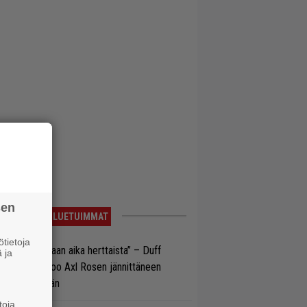
sen
LUETUIMMAT
tietoja
e oli oikeastaan aika herttaista” – Duff
 ja
cKagan kertoo Axl Rosen jännittäneen
C/DC-pestiään
toja