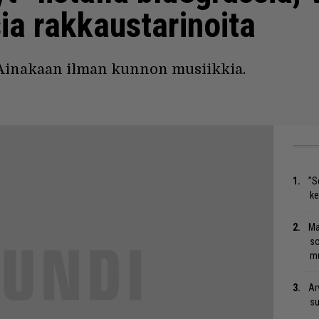
sia rakkaustarinoita
 Ainakaan ilman kunnon musiikkia.
”S
ke
Ma
so
mu
Ar
su