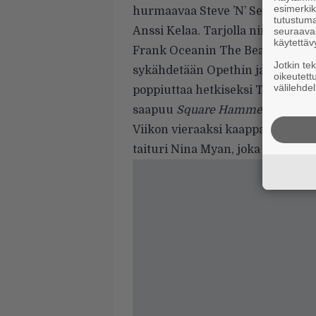
esimerkiks
hurmaavaa
Steve ’N’ Seagullsia
(
tutustuma
Anssi Kelaa
. Tarjolla nimittäin.
seuraaval
käytettäv
Frank Oceanin
The Beatles -kais
Jotkin te
sykähdetään
Opethin
ja
KYPCKi
oikeutett
välilehdel
poppiuttaa hetkiseksi
The Fray
,
saapuu
Square Hammerilla
mätkä
Viikon vieraaksi kaappasimme
C
taituri
Nina Myan
, joka tarinoi
Mi