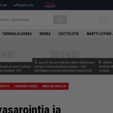
i.net
Leffatykki.com
Etsi
KIRJAUDU
TARKKAILULUOKKA
KEIKKA
SOITTOLISTA
MARTTI LUTHER 
5.
6.
Guns N’ Rosesin keikalla nähtiin yllätysvieras
Anthrax 
 Queen oli ennen vanhaan
suoraan country-maailman huipulta – näin
biisillään 
enne vuodelta 1979
kokoonpano suoriutui Bob Dylanin klassikosta
viisautta
KYPCK
LEONARD COHEN
MIRO PALOKALLIO
vasarointia ja