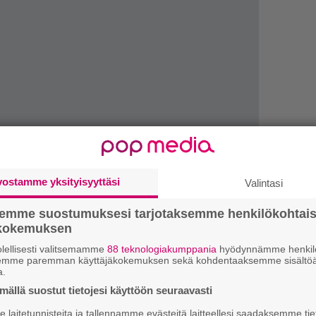
vostamme yksityisyyttäsi
Valintasi
semme suostumuksesi tarjotaksemme henkilökohtai
ökokemuksen
lellisesti valitsemamme
88 teknologiakumppania
hyödynnämme henkilö
”S
semme paremman käyttäjäkokemuksen sekä kohdentaaksemme sisältöä
a.
M
ällä suostut tietojesi käyttöön seuraavasti
A
a
Leonard Cohenia
, Jenkkilässä asti
laitetunnisteita ja tallennamme evästeitä laitteellesi saadaksemme tie