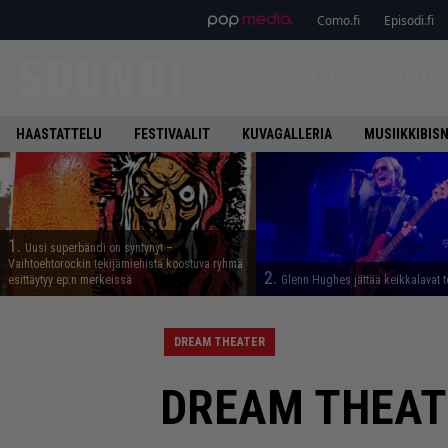
Como.fi
Episodi.fi
ETUSIVU
UUTIS
HAASTATTELU
FESTIVAALIT
KUVAGALLERIA
MUSIIKKIBIS
1.
Uusi superbändi on syntynyt –
Vaihtoehtorockin tekijämiehistä koostuva ryhmä
2.
esittäytyy ep:n merkeissä
Glenn Hughes jättää keikkalavat t
DREAM THEATER
DREAM THEATER