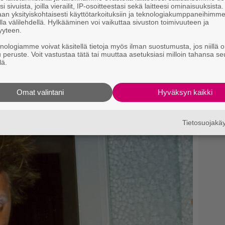
S
i sivuista, joilla vierailit, IP-osoitteestasi sekä laitteesi ominaisuuksista
an yksityiskohtaisesti käyttötarkoituksiin ja teknologiakumppaneihimm
bi
la välilehdellä. Hylkääminen voi vaikuttaa sivuston toimivuuteen ja
yyteen.
knologiamme voivat käsitellä tietoja myös ilman suostumusta, jos niillä o
si samassa huoneessa” – Renny
u peruste. Voit vastustaa tätä tai muuttaa asetuksiasi milloin tahansa se
lä.
 unelmien kesän Suomessa
Omat valintani
Hyväksyn kaikki
Tietosuojak