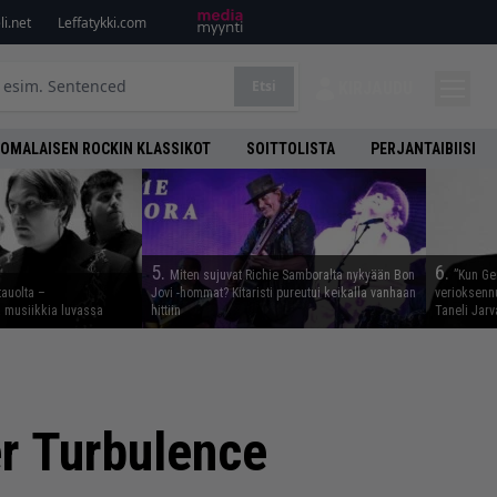
i.net
Leffatykki.com
Etsi
KIRJAUDU
OMALAISEN ROCKIN KLASSIKOT
SOITTOLISTA
PERJANTAIBIISI
5.
6.
Miten sujuvat Richie Samboralta nykyään Bon
”Kun Ge
tauolta –
Jovi -hommat? Kitaristi pureutui keikalla vanhaan
verioksennu
ta musiikkia luvassa
hittiin
Taneli Jarv
r Turbulence