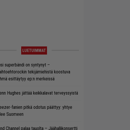
LUETUIMMAT
si superbändi on syntynyt –
ihtoehtorockin tekijämiehistä koostuva
hmä esittäytyy ep:n merkeissä
enn Hughes jättää keikkalavat terveyssyistä
ezer-fanien pitkä odotus päättyy: yhtye
ulee Suomeen
ind Channel palaa tauolta – Jäähallikonsertti