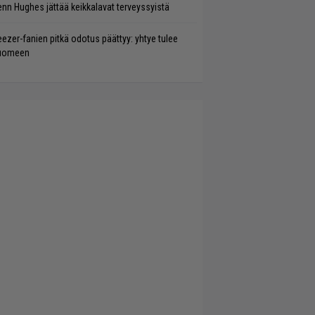
enn Hughes jättää keikkalavat terveyssyistä
ezer-fanien pitkä odotus päättyy: yhtye tulee
uomeen