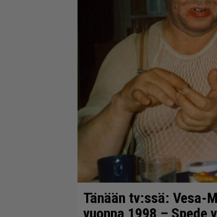
Tänään tv:ssä: Vesa-Ma
vuonna 1998 – Spede v