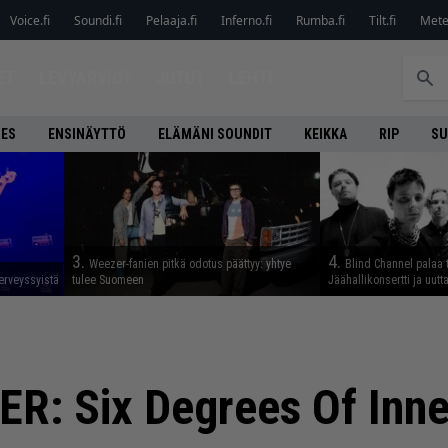
Voice.fi
Soundi.fi
Pelaaja.fi
Inferno.fi
Rumba.fi
Tilt.fi
Metel
ET
LEVYARVIOT
JUTUT
LEHTI
NES
ENSINÄYTTÖ
ELÄMÄNI SOUNDIT
KEIKKA
RIP
SU
3.
4.
Weezer-fanien pitkä odotus päättyy: yhtye
Blind Channel palaa 
erveyssyistä
tulee Suomeen
Jäähallikonsertti ja uut
: Six Degrees Of Inne