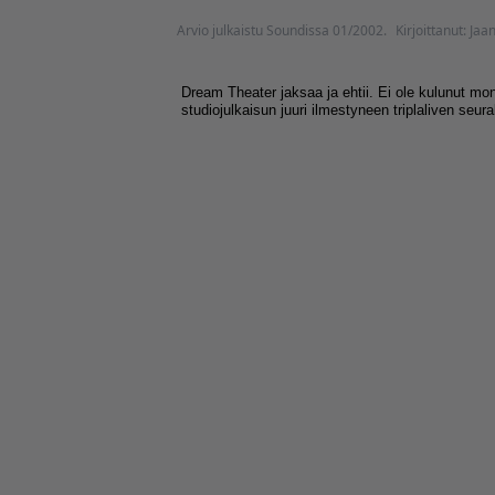
Arvio julkaistu Soundissa 01/2002.
Kirjoittanut: J
Dream Theater jaksaa ja ehtii. Ei ole kulunut m
studiojulkaisun juuri ilmestyneen triplaliven seura