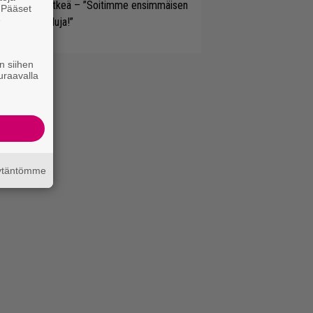
pinal Tap -hetkeä – ”Soitimme ensimmäisen
. Pääset
e
isin ilman lauluja!”
n siihen
uraavalla
äytäntömme