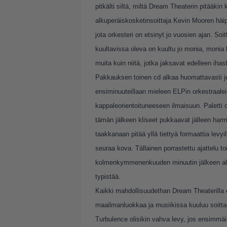
pitkälti siltä, miltä Dream Theaterin pitääkin
alkuperäiskosketinsoittaja Kevin Mooren häip
jota orkesteri on etsinyt jo vuosien ajan. So
kuultavissa oleva on kuultu jo monia, monia 
muita kuin niitä, jotka jaksavat edelleen ihaste
Pakkauksen toinen cd alkaa huomattavasti j
ensiminuuteillaan mieleen ELPin orkestraal
kappaleorientoituneeseen ilmaisuun. Paletti
tämän jälkeen kliseet pukkaavat jälleen harmit
taakkanaan pitää yllä tiettyä formaattia levy
seuraa kova. Tällainen porrastettu ajattelu to
kolmenkymmenenkuuden minuutin jälkeen alkaa
typistää.
Kaikki mahdollisuudethan Dream Theaterilla 
maailmanluokkaa ja musiikissa kuuluu soittam
Turbulence olisikin vahva levy, jos ensimmäin