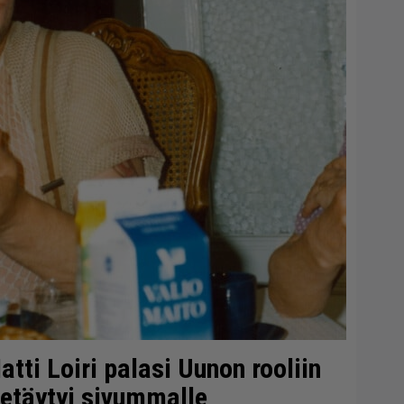
tti Loiri palasi Uunon rooliin
etäytyi sivummalle