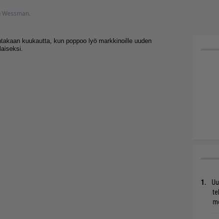
aan Wessman.
ontakaan kuukautta, kun poppoo lyö markkinoille uuden
laiseksi.
Uu
te
me