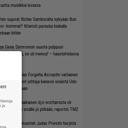
 uutta musiikkia luvassa
ten sujuvat Richie Samboralta nykyään Bon
vi -hommat? Kitaristi pureutui keikalla
nhaan hittiin
un Gene Simmonsin suusta pulppusi
rioksennusta, se oli menoa” – haastattelussa
neli Jarva
in sujuu Tobias Forgelta Acceptin varhainen
otanto – Ghost-johtaja kanavoi sisäistä Udo
sen
rkschneideriaan
tietoja
ipknotin pitkäaikaisen dj:n erottamista oli
 ja
etitty bändin sisällä jo pitkään, raportoi TMZ
 K. Downing muisteli Judas Priestin hurjinta
toja