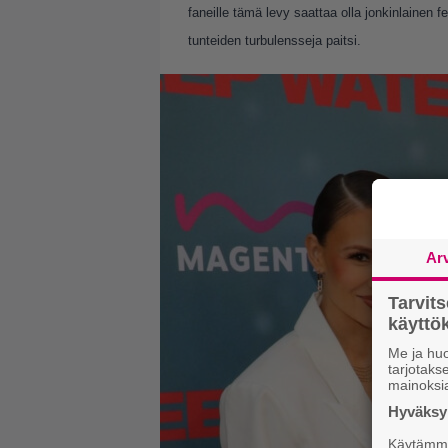
faneille tämä levy saattaa olla jonkinlainen f
tunteiden turbulensseja paitsi.
Ar
Tarvit
käytt
Me ja huo
tarjotak
mainoksi
Hyväksym
Käytämme 