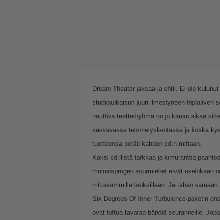
Dream Theater jaksaa ja ehtii. Ei ole kulun
studiojulkaisun juuri ilmestyneen triplaliven
nauttiva teatteriryhmä on jo kauan aikaa si
kasvavassa temmelyskentässä ja koska kysynt
tuotteensa peräti kahden cd:n mittaan.
Kaksi cd:llistä tarkkaa ja kimuranttia paaht
muinaisprogen suurmiehet eivät useinkaan o
mittavammilla teoksillaan. Ja tähän samaan
Six Degrees Of Inner Turbulence-paketin ens
ovat tuttua tavaraa bändiä seuranneille. Jopa 