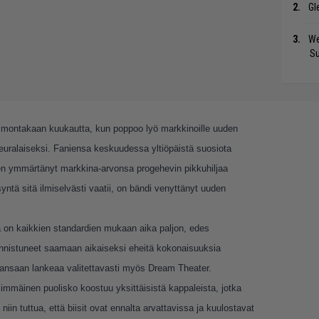
Gl
We
S
ut montakaan kuukautta, kun poppoo lyö markkinoille uuden
 seuralaiseksi. Faniensa keskuudessa yltiöpäistä suosiota
tten ymmärtänyt markkina-arvonsa progehevin pikkuhiljaa
ä sitä ilmiselvästi vaatii, on bändi venyttänyt uuden
oa on kaikkien standardien mukaan aika paljon, edes
nnistuneet saamaan aikaiseksi eheitä kokonaisuuksia
 ansaan lankeaa valitettavasti myös Dream Theater.
immäinen puolisko koostuu yksittäisistä kappaleista, jotka
niin tuttua, että biisit ovat ennalta arvattavissa ja kuulostavat