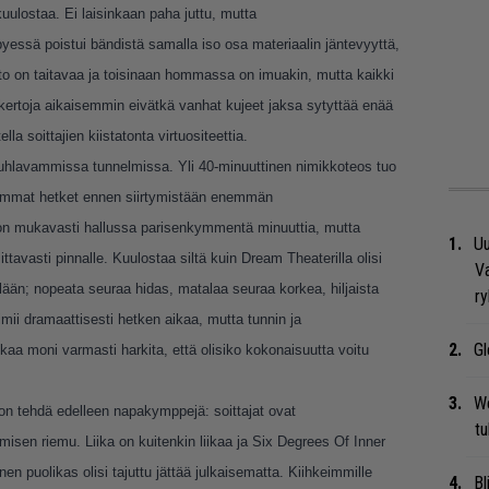
 kuulostaa. Ei laisinkaan paha juttu, mutta
yessä poistui bändistä samalla iso osa materiaalin jäntevyyttä,
itto on taitavaa ja toisinaan hommassa on imuakin, mutta kaikki
kertoja aikaisemmin eivätkä vanhat kujeet jaksa sytyttää enää
lla soittajien kiistatonta virtuositeettia.
uhlavammissa tunnelmissa. Yli 40-minuuttinen nimikkoteos tuo
eimmat hetket ennen siirtymistään enemmän
 on mukavasti hallussa parisenkymmentä minuuttia, mutta
Uu
tavasti pinnalle. Kuulostaa siltä kuin Dream Theaterilla olisi
Va
illään; nopeata seuraa hidas, matalaa seuraa korkea, hiljaista
ry
imii dramaattisesti hetken aikaa, mutta tunnin ja
Gl
 moni varmasti harkita, että olisiko kokonaisuutta voitu
We
on tehdä edelleen napakymppejä: soittajat ovat
t
isen riemu. Liika on kuitenkin liikaa ja Six Degrees Of Inner
en puolikas olisi tajuttu jättää julkaisematta. Kiihkeimmille
Bl