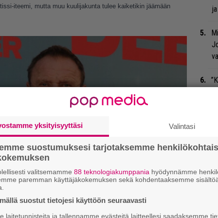
etissi-iteemi, mutta muu kuulijakunta tulee kaiketikin jäämään
ja
Mi
Jo
va
”K
ve
Ta
vostamme yksityisyyttäsi
Valintasi
Nä
tu
semme suostumuksesi tarjotaksemme henkilökohtai
Di
ökokemuksen
lellisesti valitsemamme
88 teknologiakumppania
hyödynnämme henkilö
Sl
semme paremman käyttäjäkokemuksen sekä kohdentaaksemme sisältöä
mi
a.
ällä suostut tietojesi käyttöön seuraavasti
K.
laitetunnisteita ja tallennamme evästeitä laitteellesi saadaksemme tie